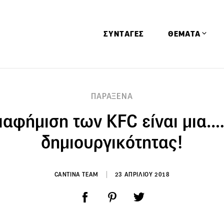
ΣΥΝΤΑΓΕΣ
ΘΕΜΑΤΑ
Απόψεις
ΠΑΡΑΞΕΝΑ
Αφιερώματα
ιαφήμιση των KFC είναι μια…
Ειδήσεις
Έρευνες
δημιουργικότητας!
Οινοπνευματώ
Παιδί
CANTINA TEAM
23 ΑΠΡΙΛΙΟΥ 2018
Υγεία & Διατρ