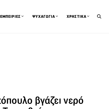
ΕΜΠΕΙΡΙΕΣ
ΨΥΧΑΓΩΓΙΑ
ΧΡΗΣΤΙΚΑ
Εκδηλώσεις
CineFood
Θερμιδομετρητής
Εστιατόρια
Lifestyle
Λεξικό Κουζίνας
ΣΥΝΤΑΓΕΣ
ΑΡΘΡΑ
Μαγαζιά
Viral Videos
Συμβουλές
Πρόσωπα
Βιβλία
Τα Φρέσκα Του Μήνα
δη
Προϊόντα
Διαγωνισμοί
Τεχνικές
Ταξίδια
Κουίζ
οφή
οτόπουλο βγάζει νερό