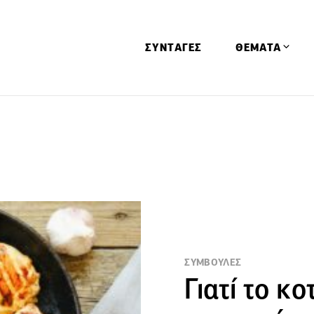
ΣΥΝΤΑΓΕΣ
ΘΕΜΑΤΑ
Απόψεις
Αφιερώματα
Ειδήσεις
Έρευνες
Οινοπνευματώ
Παιδί
Υγεία & Διατρ
ΣΥΜΒΟΥΛΕΣ
Γιατί το κ