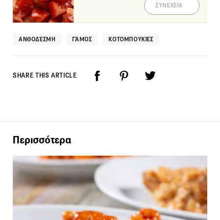
ΣΥΝΕΧΕΙΑ
ΑΝΘΟΔΈΣΜΗ
ΓΆΜΟΣ
ΚΟΤΟΜΠΟΥΚΙΈΣ
SHARE THIS ARTICLE
Περισσότερα