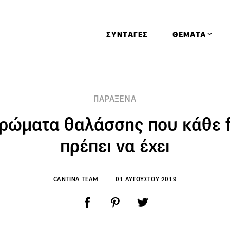
ΣΥΝΤΑΓΕΣ
ΘΕΜΑΤΑ
Απόψεις
ΠΑΡΑΞΕΝΑ
Αφιερώματα
τρώματα θαλάσσης που κάθε f
Ειδήσεις
Έρευνες
πρέπει να έχει
Οινοπνευματώ
Παιδί
CANTINA TEAM
01 ΑΥΓΟΥΣΤΟΥ 2019
Υγεία & Διατρ