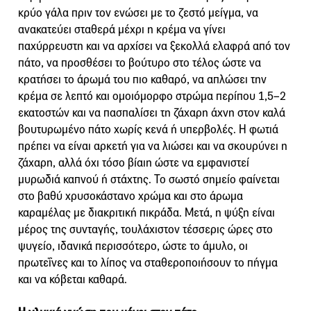
κρύο γάλα πριν τον ενώσει με το ζεστό μείγμα, να
ανακατεύει σταθερά μέχρι η κρέμα να γίνει
παχύρρευστη και να αρχίσει να ξεκολλά ελαφρά από τον
πάτο, να προσθέσει το βούτυρο στο τέλος ώστε να
κρατήσει το άρωμά του πιο καθαρό, να απλώσει την
κρέμα σε λεπτό και ομοιόμορφο στρώμα περίπου 1,5–2
εκατοστών και να πασπαλίσει τη ζάχαρη άχνη στον καλά
βουτυρωμένο πάτο χωρίς κενά ή υπερβολές. Η φωτιά
πρέπει να είναι αρκετή για να λιώσει και να σκουρύνει η
ζάχαρη, αλλά όχι τόσο βίαιη ώστε να εμφανιστεί
μυρωδιά καπνού ή στάχτης. Το σωστό σημείο φαίνεται
στο βαθύ χρυσοκάστανο χρώμα και στο άρωμα
καραμέλας με διακριτική πικράδα. Μετά, η ψύξη είναι
μέρος της συνταγής, τουλάχιστον τέσσερις ώρες στο
ψυγείο, ιδανικά περισσότερο, ώστε το άμυλο, οι
πρωτεΐνες και το λίπος να σταθεροποιήσουν το πήγμα
και να κόβεται καθαρά.