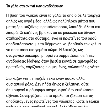
Το γάλα στη σκηνή των αντιδράσεων
Η βάση του γλυκού είναι το γάλα, το οποίο δε λειτουργεί
απλώς ως υγρό μέσο, αλλά ως πολύπλοκη μήτρα που
μεταφέρει καζεΐνες, πρωτεΐνες ορού, λακτόζη, άλατα και
λιπαρά. Οι καζεΐνες βρίσκονται σε μικκύλια και δίνουν
σταθερότητα στο σύστημα, ενώ οι πρωτεΐνες του ορού
αποδιατάσσονται με τη θέρμανση και βοηθούν την κρέμα
να αποκτήσει πιο γεμάτο σώμα. Η λακτόζη, ως
αναγωγικό σάκχαρο, μπορεί να συμμετάσχει σε ήπιες
αντιδράσεις Μαΐγιαρ όταν βρεθεί κοντά σε αμινομάδες
πρωτεϊνών, χαρίζοντας πιο ψημένες, γαλακτώδεις νότες.
Στο καζάν ντιπί, η καζεΐνη έχει έναν ήσυχο αλλά
ουσιαστικό ρόλο. Δεν πήζει όπως η ζελατίνη, ούτε
δημιουργεί τυρόμορφο πήγμα, αφού δεν επιδιώκεται
οξίνιση. Συνεργάζεται με το άμυλο, τη ζάχαρη και τις
αποδιαταγμένες πρωτεΐνες του γάλακτος, ώστε η τελική