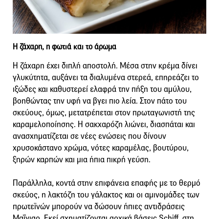
Η ζάχαρη, η φωτιά και το άρωμα
Η ζάχαρη έχει διπλή αποστολή. Μέσα στην κρέμα δίνει
γλυκύτητα, αυξάνει τα διαλυμένα στερεά, επηρεάζει το
ιξώδες και καθυστερεί ελαφρά την πήξη του αμύλου,
βοηθώντας την υφή να βγει πιο λεία. Στον πάτο του
σκεύους, όμως, μετατρέπεται στον πρωταγωνιστή της
καραμελοποίησης. Η σακχαρόζη λιώνει, διασπάται και
ανασχηματίζεται σε νέες ενώσεις που δίνουν
χρυσοκάστανο χρώμα, νότες καραμέλας, βουτύρου,
ξηρών καρπών και μια ήπια πικρή γεύση.
Παράλληλα, κοντά στην επιφάνεια επαφής με το θερμό
σκεύος, η λακτόζη του γάλακτος και οι αμινομάδες των
πρωτεϊνών μπορούν να δώσουν ήπιες αντιδράσεις
Μαΐγιαρ. Εκεί σχηματίζονται αρχικά βάσεις Schiff, στη