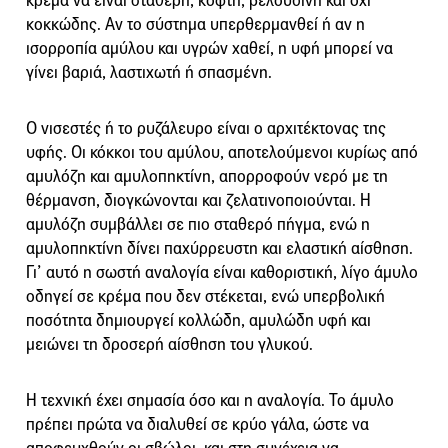
κρέμα να είναι σταθερή, κοφτή, βελούδινη και όχι
κοκκώδης. Αν το σύστημα υπερθερμανθεί ή αν η
ισορροπία αμύλου και υγρών χαθεί, η υφή μπορεί να
γίνει βαριά, λαστιχωτή ή σπασμένη.
Ο νισεστές ή το ρυζάλευρο είναι ο αρχιτέκτονας της
υφής. Οι κόκκοι του αμύλου, αποτελούμενοι κυρίως από
αμυλόζη και αμυλοπηκτίνη, απορροφούν νερό με τη
θέρμανση, διογκώνονται και ζελατινοποιούνται. Η
αμυλόζη συμβάλλει σε πιο σταθερό πήγμα, ενώ η
αμυλοπηκτίνη δίνει παχύρρευστη και ελαστική αίσθηση.
Γι’ αυτό η σωστή αναλογία είναι καθοριστική, λίγο άμυλο
οδηγεί σε κρέμα που δεν στέκεται, ενώ υπερβολική
ποσότητα δημιουργεί κολλώδη, αμυλώδη υφή και
μειώνει τη δροσερή αίσθηση του γλυκού.
Η τεχνική έχει σημασία όσο και η αναλογία. Το άμυλο
πρέπει πρώτα να διαλυθεί σε κρύο γάλα, ώστε να