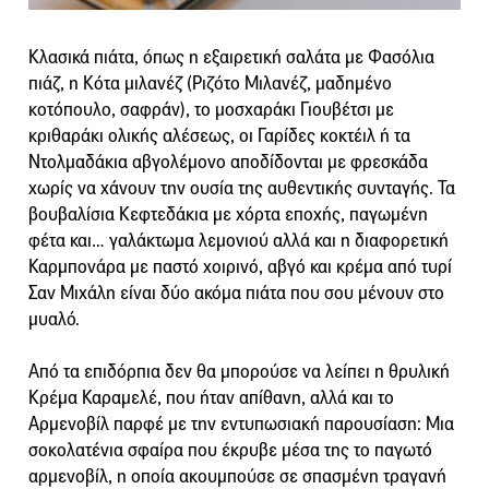
Κλασικά πιάτα, όπως η εξαιρετική σαλάτα με Φασόλια
πιάζ, η Κότα μιλανέζ (Ριζότο Μιλανέζ, μαδημένο
κοτόπουλο, σαφράν), το μοσχαράκι Γιουβέτσι με
κριθαράκι ολικής αλέσεως, οι Γαρίδες κοκτέιλ ή τα
Ντολμαδάκια αβγολέμονο αποδίδονται με φρεσκάδα
χωρίς να χάνουν την ουσία της αυθεντικής συνταγής. Τα
βουβαλίσια Κεφτεδάκια με χόρτα εποχής, παγωμένη
φέτα και… γαλάκτωμα λεμονιού αλλά και η διαφορετική
Καρμπονάρα με παστό χοιρινό, αβγό και κρέμα από τυρί
Σαν Μιχάλη είναι δύο ακόμα πιάτα που σου μένουν στο
μυαλό.
Από τα επιδόρπια δεν θα μπορούσε να λείπει η θρυλική
Κρέμα Καραμελέ, που ήταν απίθανη, αλλά και το
Αρμενοβίλ παρφέ με την εντυπωσιακή παρουσίαση: Μια
σοκολατένια σφαίρα που έκρυβε μέσα της το παγωτό
αρμενοβίλ, η οποία ακουμπούσε σε σπασμένη τραγανή