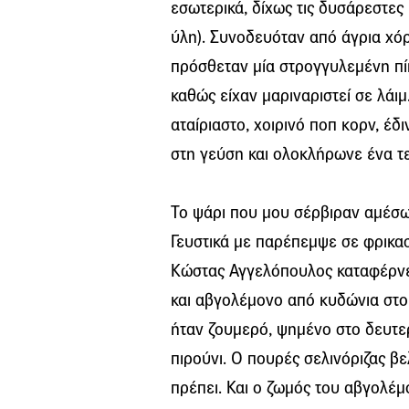
εσωτερικά, δίχως τις δυσάρεστες
ύλη). Συνοδευόταν από άγρια χόρτ
πρόσθεταν μία στρογγυλεμένη πίκ
καθώς είχαν μαριναριστεί σε λάι
αταίριαστο, χοιρινό ποπ κορν, έ
στη γεύση και ολοκλήρωνε ένα τε
Το ψάρι που μου σέρβιραν αμέσως
Γευστικά με παρέπεμψε σε φρικασ
Κώστας Αγγελόπουλος καταφέρνει
και αβγολέμονο από κυδώνια στο 
ήταν ζουμερό, ψημένο στο δευτερ
πιρούνι. Ο πουρές σελινόριζας βε
πρέπει. Και ο ζωμός του αβγολέ