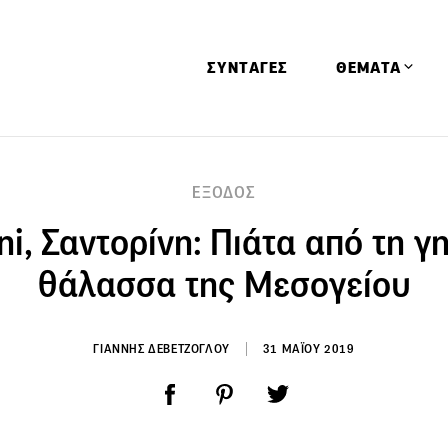
ΣΥΝΤΑΓΕΣ
ΘΕΜΑΤΑ
Απόψεις
ΕΞΟΔΟΣ
Αφιερώματα
oni, Σαντορίνη: Πιάτα από τη γη
Ειδήσεις
Έρευνες
θάλασσα της Μεσογείου
Οινοπνευματώ
Παιδί
ΓΙΑΝΝΗΣ ΔΕΒΕΤΖΟΓΛΟΥ
31 ΜΑΪΟΥ 2019
Υγεία & Διατρ