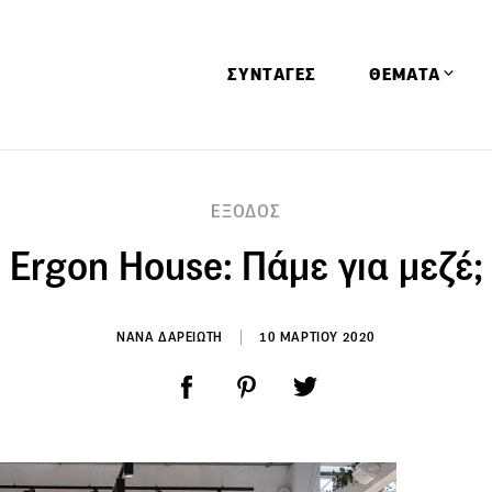
ΣΥΝΤΑΓΕΣ
ΘΕΜΑΤΑ
Απόψεις
ΕΞΟΔΟΣ
Αφιερώματα
Ergon House: Πάμε για μεζέ;
Ειδήσεις
Έρευνες
Οινοπνευματώ
ΝΑΝΑ ΔΑΡΕΙΩΤΗ
10 ΜΑΡΤΙΟΥ 2020
Παιδί
Υγεία & Διατρ