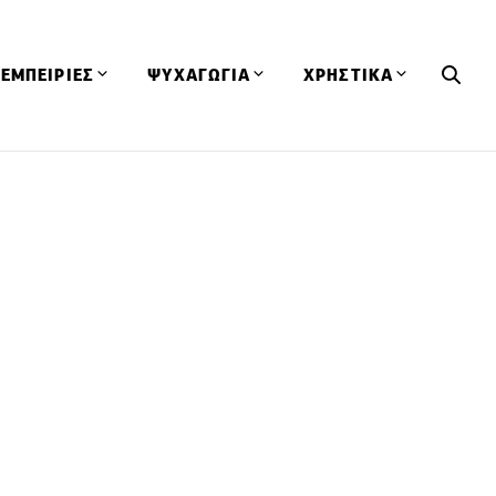
ΕΜΠΕΙΡΙΕΣ
ΨΥΧΑΓΩΓΙΑ
ΧΡΗΣΤΙΚΑ
Εκδηλώσεις
CineFood
Θερμιδομετρητής
Εστιατόρια
Lifestyle
Λεξικό Κουζίνας
ΣΥΝΤΑΓΕΣ
ΑΡΘΡΑ
Μαγαζιά
Viral Videos
Συμβουλές
Πρόσωπα
Βιβλία
Τα Φρέσκα Του Μήνα
δη
Προϊόντα
Διαγωνισμοί
Τεχνικές
Ταξίδια
Κουίζ
οφή