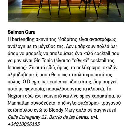
Salmon Guru
Η bartending σκηνή της Μαδρίτης είναι αντιστρόφως
ανάλογη με το μέγεθος της. Δεν υπάρχουν πολλά bar
όπου να μπορείς να απολαύσεις ένα καλό cocktail που
να μην είναι Gin Tonic (είναι το “εθνικό” cocktail της
Ισπανίας). Σε αυτό εδώ, όμως, το πολύχρωμο, σχεδόν
αλμοδοβορικό, μπαρ θα πιεις τα καλύτερα ποτά της
πόλης. Ο Diego, bartender και ιδιοκτήτης, δημιουργεί
ποτά με φαντασία, παραλλάσσοντας τα κλασικά. Το
Negroni εδώ έχει καπνιστό και λίγο spicy χαρακτήρα, το
Manhattan συνοδεύεται από «γλειφιτζούρια» τραγανού
κοτόπουλου ενώ το Bloody Mary απλά σε σαγηνεύει!
Calle Echegaray 21, Barrio de las Letras, τηλ.
+34910006185