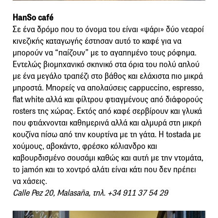
HanSo café
Σε ένα δρόμο που το όνομα του είναι «ψάρι» δύο νεαροί
κινεζικής καταγωγής έστησαν αυτό το καφέ για να
μπορούν να “παίζουν” με το αγαπημένο τους ρόφημα.
Εντελώς βιομηχανικό σκηνικό στα όρια του πολύ απλού
με ένα μεγάλο τραπέζι στο βάθος και ελάχιστα πιο μικρά
μπροστά. Μπορείς να απολαύσεις cappuccino, espresso,
flat white αλλά και φίλτρου φτιαγμένους από διάφορούς
rosters της χώρας. Εκτός από καφέ σερβίρουν και γλυκά
που φτιάχνονται καθημερινά αλλά και αλμυρά στη μικρή
κουζίνα πίσω από την κουρτίνα με τη γάτα. Η tostada με
χούμους, αβοκάντο, φρέσκο κόλιανδρο και
καβουρδισμένο σουσάμι καθώς και αυτή με την ντομάτα,
το jamón και το χοντρό αλάτι είναι κάτι που δεν πρέπει
να χάσεις.
Calle Pez 20, Malasaña, τηλ. +34 911 37 54 29