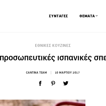
ΣΥΝΤΑΓΕΣ
ΘΕΜΑΤΑ
Απόψεις
ΕΘΝΙΚΕΣ ΚΟΥΖΙΝΕΣ
Αφιερώματα
ιπροσωπευτικές ισπανικές σπε
Ειδήσεις
Έρευνες
Οινοπνευματώ
CANTINA TEAM
10 ΜΑΡΤΙΟΥ 2017
Παιδί
Υγεία & Διατρ