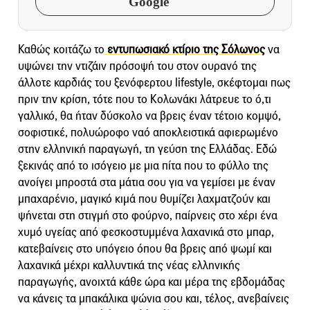
Google
Καθώς κοιτάζω το
εντυπωσιακό κτίριο της Σόλωνος
να
υψώνει την ντιζάιν πρόσοψή του στον ουρανό της
άλλοτε καρδιάς του ξενόφερτου lifestyle, σκέφτομαι πως
πριν την κρίση, τότε που το Κολωνάκι λάτρευε το ό,τι
γαλλικό, θα ήταν δύσκολο να βρεις έναν τέτοιο κομψό,
σοφιστικέ, πολυώροφο ναό αποκλειστικά αφιερωμένο
στην ελληνική παραγωγή, τη γεύση της Ελλάδας. Εδώ
ξεκινάς από το ισόγειο με μια πίτα που το φύλλο της
ανοίγει μπροστά στα μάτια σου για να γεμίσει με έναν
μπαχαρένιο, μαγικό κιμά που θυμίζει λαχματζούν και
ψήνεται στη στιγμή στο φούρνο, παίρνεις στο χέρι ένα
χυμό υγείας από φεσκοστυμμένα λαχανικά στο μπαρ,
κατεβαίνεις στο υπόγειο όπου θα βρεις από ψωμί και
λαχανικά μέχρι καλλυντικά της νέας ελληνικής
παραγωγής, ανοιχτά κάθε ώρα και μέρα της εβδομάδας
να κάνεις τα μπακάλικα ψώνια σου και, τέλος, ανεβαίνεις