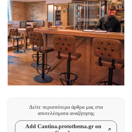
Δείτε περισσότερα άρθρα μας
στα
αποτελέσματα αναζήτησης
Add Cantina.protothema.gr on