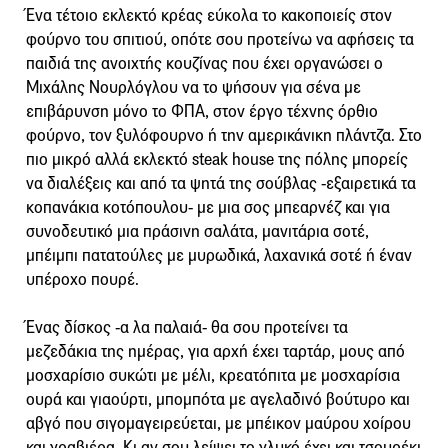
Ένα τέτοιο εκλεκτό κρέας εύκολα το κακοποιείς στον
φούρνο του σπιτιού, οπότε σου προτείνω να αφήσεις τα
παιδιά της ανοιχτής κουζίνας που έχει οργανώσει ο
Μιχάλης Νουρλόγλου να το ψήσουν για σένα με
επιβάρυνση μόνο το ΦΠΑ, στον έργο τέχνης όρθιο
φούρνο, τον ξυλόφουρνο ή την αμερικάνικη πλάντζα. Στο
πιο μικρό αλλά εκλεκτό steak house της πόλης μπορείς
να διαλέξεις και από τα ψητά της σούβλας -εξαιρετικά τα
κοπανάκια κοτόπουλου- με μια σος μπεαρνέζ και για
συνοδευτικό μια πράσινη σαλάτα, μανιτάρια σοτέ,
μπέιμπι πατατούλες με μυρωδικά, λαχανικά σοτέ ή έναν
υπέροχο πουρέ.
Ένας δίσκος -α λα παλαιά- θα σου προτείνει τα
μεζεδάκια της ημέρας, για αρχή έχει ταρτάρ, μους από
μοσχαρίσιο συκώτι με μέλι, κρεατόπιτα με μοσχαρίσια
ουρά και γιαούρτι, μπομπότα με αγελαδινό βούτυρο και
αβγό που σιγομαγειρεύεται, με μπέικον μαύρου χοίρου
και γραβιέρα. Κι αν σου λείψει το γλυκό έχει και τσουρέκι