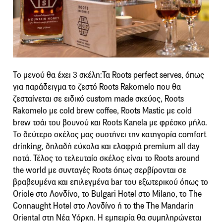
Το μενού θα έχει 3 σκέλη:Τα Roots perfect serves, όπως
για παράδειγμα το ζεστό Roots Rakomelo που θα
ζεσταίνεται σε ειδικό custom made σκεύος, Roots
Rakomelo με cold brew coffee, Roots Mastic με cold
brew τσάι του βουνού και Roots Kanela με φρέσκο μήλο.
Το δεύτερο σκέλος μας συστήνει την κατηγορία comfort
drinking, δηλαδή εύκολα και ελαφριά premium all day
ποτά. Τέλος το τελευταίο σκέλος είναι το Roots around
the world με συνταγές Roots όπως σερβίρονται σε
βραβευμένα και επιλεγμένα bar του εξωτερικού όπως το
Oriole στο Λονδίνο, το Bulgari Hotel στο Milano, το The
Connaught Hotel στο Λονδίνο ή το the The Mandarin
Oriental στη Nέα Yόρκη. Η εμπειρία θα συμπληρώνεται