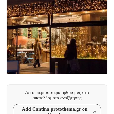
Δείτε περισσότερα άρθρα μας
στα
αποτελέσματα αναζήτησης
Add Cantina.protothema.gr on