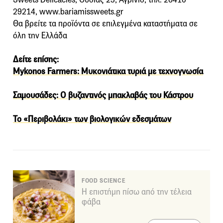
29214, www.bariamissweets.gr
Θα βρείτε τα προϊόντα σε επιλεγμένα καταστήματα σε
όλη την Ελλάδα
Δείτε επίσης:
Mykonos Farmers: Μυκονιάτικα τυριά με τεχνογνωσία
Σαμουσάδες: Ο βυζαντινός μπακλαβάς του Κάστρου
Το «Περιβολάκι» των βιολογικών εδεσμάτων
FOOD SCIENCE
Η επιστήμη πίσω από την τέλεια
φάβα