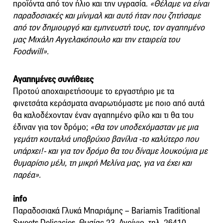
προϊόντα από τον ήλιο και την υγρασία.
«Θέλαμε να είναι
παραδοσιακές και μίνιμαλ και αυτό ήταν που ζητήσαμε
από τον δημιουργό και εμπνευστή τους, τον αγαπημένο
μας Μιχάλη Αγγελακόπουλο και την εταιρεία του
Foodwill».
Αγαπημένες συνήθειες
Προτού αποχαιρετήσουμε το εργαστήριο με τα
φινετσάτα κεράσματα αναρωτιόμαστε με ποιο από αυτά
θα καλοδέχονταν έναν αγαπημένο φίλο και τι θα του
έδιναν για τον δρόμο;
«Θα τον υποδεχόμασταν με μια
γεμάτη κουταλιά υποβρύχιο βανίλια -το καλύτερο που
υπάρχει!- και για τον δρόμο θα του δίναμε λουκούμια με
θυμαρίσιο μέλι, τη μικρή Μελίνα μας, για να έχει και
παρέα».
info
Παραδοσιακά Γλυκά Μπαριάμης – Bariamis Traditional
Sweets Delicacies, Θυσίας 23, Αγρίνιο, τηλ. 26410