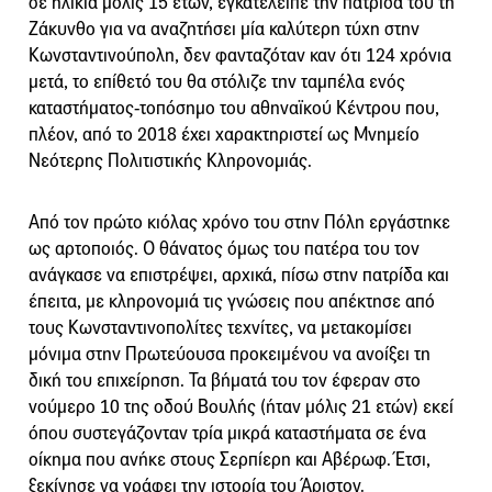
σε ηλικία μόλις 15 ετών, εγκατέλειπε την πατρίδα του τη
Ζάκυνθο για να αναζητήσει μία καλύτερη τύχη στην
Κωνσταντινούπολη, δεν φανταζόταν καν ότι 124 χρόνια
μετά, το επίθετό του θα στόλιζε την ταμπέλα ενός
καταστήματος-τοπόσημο του αθηναϊκού Κέντρου που,
πλέον, από το 2018 έχει χαρακτηριστεί ως Μνημείο
Νεότερης Πολιτιστικής Κληρονομιάς.
Από τον πρώτο κιόλας χρόνο του στην Πόλη εργάστηκε
ως αρτοποιός. Ο θάνατος όμως του πατέρα του τον
ανάγκασε να επιστρέψει, αρχικά, πίσω στην πατρίδα και
έπειτα, με κληρονομιά τις γνώσεις που απέκτησε από
τους Κωνσταντινοπολίτες τεχνίτες, να μετακομίσει
μόνιμα στην Πρωτεύουσα προκειμένου να ανοίξει τη
δική του επιχείρηση. Τα βήματά του τον έφεραν στο
νούμερο 10 της οδού Βουλής (ήταν μόλις 21 ετών) εκεί
όπου συστεγάζονταν τρία μικρά καταστήματα σε ένα
οίκημα που ανήκε στους Σερπίερη και Αβέρωφ. Έτσι,
ξεκίνησε να γράφει την ιστορία του Άριστον.