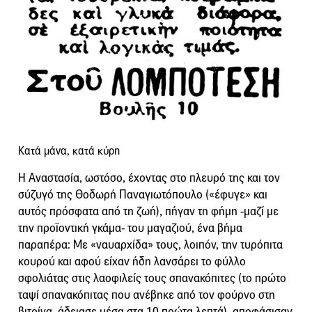
Κατά μάνα, κατά κύρη
Η Αναστασία, ωστόσο, έχοντας στο πλευρό της και τον
σύζυγό της Θοδωρή Παναγιωτόπουλο («έφυγε» και
αυτός πρόσφατα από τη ζωή), πήγαν τη φήμη -μαζί με
την προϊοντική γκάμα- του μαγαζιού, ένα βήμα
παραπέρα: Με «ναυαρχίδα» τους, λοιπόν, την τυρόπιτα
κουρού και αφού είχαν ήδη λανσάρει το φύλλο
σφολιάτας στις λαοφιλείς τους σπανακόπιτες (το πρώτο
ταψί σπανακόπιτας που ανέβηκε από τον φούρνο στη
βιτρίνα, άδειασε μέσα στα 10 πρώτα λεπτά), αποφάσισαν