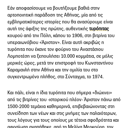
Εάν αποφασίσουμε να βουτήξουμε βαθιά στην
αρτοποιητική παράδοση της Αθήνας, μία από τις
εμβληματικότερες ιστορίες που θα ανασύρουμε είναι
αυτή της άφιξης της πρώτης, αυθεντικής
τυρόπιτας
κουρού από την Πόλη, κάπου το 1906, στη βιτρίνα του
υπεραιωνόβιου «Άριστον». Είναι αυτή ακριβώς η
τυρόπιτα που έκανε τον φούρνο του Αναστάσιου
Λομποτέση να ξεπουλήσει 10.000 κομμάτια, σε μόλις
μερικές ώρες, μετά την επιστροφή του Κωνσταντίνου
Καραμανλή στην Αθήνα και την ομιλία του στο
συγκεντρωμένο πλήθος, στο Σύνταγμα, το 1974.
Και πάλι, είναι η ίδια τυρόπιτα που σήμερα «διώχνει»
από τις βιτρίνες του -ιστορικού πλέον- Άριστον πάνω από
1500-2000 τεμάχια καθημερινά, επιβεβαιώνοντας στη
συνείδηση των νέων και στις μνήμες των παλαιότερων,
τους λόγους για τους οποίους με τέτοια σφοδρότητα και
αφοσίωση αγαπήθηκε, από τη Μελίνα Μερκούρη, τον