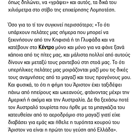
όπως δηλώνει, να «γράψει» και αυτός, τα δικά του
χιλιόμετρα στο στίβο της επιχείρησης Λομποτέση.
Όσο για το τί τον συγκινεί περισσότερο; «Το ότι
υπάρχουν πελάτες μας σήμερα που μπορεί να
ξεκινήσουν από την Κηφισιά ή τη Γλυφάδα και να
κατέβουν στο
Κέντρο
μόνο και μόνο για να φάνε ξανά
κάποια από τις πίτες μας, και μάλιστα πολλοί από αυτούς
δίνουν και μεταξύ τους ραντεβού στη στοά μας. Το ότι
υπερήλικες πελάτες μας μοιράζονται μαζί μου τις δικές
τους αναμνήσεις από το μαγαζί και τους προγόνους μου.
Και φυσικά, το ότι η φήμη του Άριστον έχει ταξιδέψει
πάνω από ηπείρους και ωκεανούς, φτάνοντας μέχρι την
Αμερική ή ακόμα και την Αυστραλία. Δε θα ξεχάσω ποτέ
τον Αυστραλό τουρίστα που ήρθε με τα μπαγκάζια του
κατευθείαν από το αεροδρόμιο στο μαγαζί γιατί είχε
διαβάσει για εμάς και ήθελε η τυρόπιτα κουρού του
Άριστον να είναι η πρώτη του γεύση από Ελλάδα».