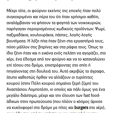
Μέχρι τότε, οι φούρνοι εκείνης της εποχής ήταν πολύ
συγκεκριμένοι και πέρα του ότι ήταν χρήσιμοι καθότι,
αναλάμβαναν να ψήσουν τα φαγητά των νοικοκυριών,
παρήγαγαν περιορισμένους κωδικούς προϊόντων: Ψωμί,
παξιμαδάκια, κουλουράκια, πάστες, λογής-λογής
βουτήματα. Η λέξη πίτα ήταν ξένη στα εργαστήριά τους,
πόσο μάλλον στις βιτρίνες και στα ράφια τους. Όπως το
ίδιο ξένη ήταν και η εικόνα ενός πελάτη να αγοράζει, στο
χέρι, ένα έδεσμα από τον φούρνο και να το καταναλώνει
επί τόπου στο δρόμο, επιστρέφοντας στο σπίτι ή
πηγαίνοντας στη δουλειά του. Αυτό ακριβώς το άγραφο,
άτυπο καθεστώς ήρθαν να αλλάξουν οι τυρόπιτες
κουρού (στην Πόλη κουρού σημαίνει ξερή ζύμη) του
Αναστάσιου Λομποτέση, οι οποίες και πάλι όμως για ένα
μεγάλο διάστημα, μέχρι και την έλευση των fast food-
άδικων στην πρωτεύουσα (που πλέον ο κόσμος άρχισε
να κυκλοφορεί στο δρόμο με πίτες και
burgers
στο χέρι),