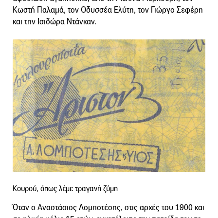
Κωστή Παλαμά, τον Οδυσσέα Ελύτη, τον Γιώργο Σεφέρη
και την Ισιδώρα Ντάνκαν.
Κουρού, όπως λέμε τραγανή ζύμη
Όταν ο Αναστάσιος Λομποτέσης, στις αρχές του 1900 και