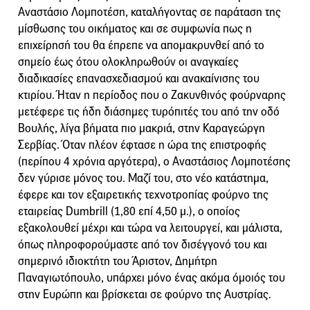
Αναστάσιο Λομποτέση, καταλήγοντας σε παράταση της
μίσθωσης του οικήματος και σε συμφωνία πως η
επιχείρησή του θα έπρεπε να απομακρυνθεί από το
σημείο έως ότου ολοκληρωθούν οι αναγκαίες
διαδικασίες επανασχεδιασμού και ανακαίνισης του
κτιρίου. Ήταν η περίοδος που ο Ζακυνθινός φούρναρης
μετέφερε τις ήδη διάσημες τυρόπιτές του από την οδό
Βουλής, λίγα βήματα πιο μακριά, στην Καραγεώργη
Σερβίας. Όταν πλέον έφτασε η ώρα της επιστροφής
(περίπου 4 χρόνια αργότερα), ο Αναστάσιος Λομποτέσης
δεν γύρισε μόνος του. Μαζί του, στο νέο κατάστημα,
έφερε και τον εξαιρετικής τεχνοτροπίας φούρνο της
εταιρείας Dumbrill (1,80 επί 4,50 μ.), ο οποίος
εξακολουθεί μέχρι και τώρα να λειτουργεί, και μάλιστα,
όπως πληροφορούμαστε από τον δισέγγονό του και
σημερινό ιδιοκτήτη του Άριστον, Δημήτρη
Παναγιωτόπουλο, υπάρχει μόνο ένας ακόμα όμοιός του
στην Ευρώπη και βρίσκεται σε φούρνο της Αυστρίας.