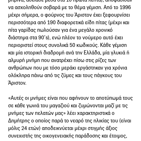
να ασχοληθούν σοβαρά με το θέμα γέμιση. Από το 1996
μέχρι σήμερα, ο φούρνος του Άριστον έχει ξεφουρνίσει
περισσότερα από 190 διαφορετικά είδη πίτας (μέχρι και
πίτα γαρίδας πωλούσαν για ένα μεγάλο χρονικό
διάστημα στα 90’s), ενώ πλέον το νούμερο αυτό έχει
περιοριστεί στους συνολικά 50 κωδικούς. Κάθε γέμιση
και μία ιστορική διαδρομή ανά την Ελλάδα, μία γλυκιά ή
αλμυρή μνήμη που ανατρέχει πίσω στις ρίζες των
ανθρώπων που με τόσο μεράκι εργάστηκαν για χρόνια
ολόκληρα πάνω από τις ζύμες και τους πάγκους του
Άριστον.
«Αυτές οι μνήμες είναι που αφήνουν το αποτύπωμά τους
σε κάθε γωνιά του μαγαζιού και ζυμώνονται μαζί με τις
μνήμες των πελατών μας» λέει χαρακτηριστικά ο
Δημήτρης ο οποίος παρά το νεαρό της ηλικίας του (είναι
μόλις 24 ετών) αποδεικνύεται μέχρι στιγμής άξιος
συνεχιστής της οικογενειακής παράδοσης και έτοιμος,