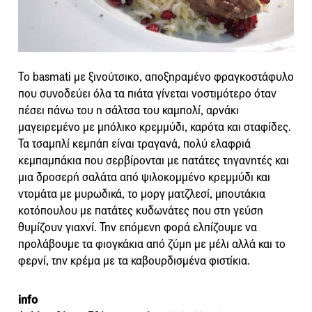
Το basmati με ξινούτσικο, αποξηραμένο φραγκοστάφυλο
που συνοδεύει όλα τα πιάτα γίνεται νοστιμότερο όταν
πέσει πάνω του η σάλτσα του καμπολί, αρνάκι
μαγειρεμένο με μπόλικο κρεμμύδι, καρότα και σταφίδες.
Τα τσαμπλί κεμπάπ είναι τραγανά, πολύ ελαφριά
κεμπαμπάκια που σερβίρονται με πατάτες τηγανητές και
μια δροσερή σαλάτα από ψιλοκομμένο κρεμμύδι και
ντομάτα με μυρωδικά, το μοργ ματζλεσί, μπουτάκια
κοτόπουλου με πατάτες κυδωνάτες που στη γεύση
θυμίζουν γιαχνί. Την επόμενη φορά ελπίζουμε να
προλάβουμε τα φιογκάκια από ζύμη με μέλι αλλά και το
φερνί, την κρέμα με τα καβουρδισμένα φιστίκια.
info