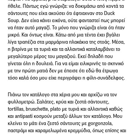
ήθελε. Πάντως εγώ γνώριζα: να δοκιμάσω από κοντά τα
σάντουιτς που είχα ακούσει ότι έφτιαχναν στο Duck
Soup. Δεν είχα κάνει εικόνα, ούτε φανταστεί πως μπορεί
να ήταν αυτό μαγαζί. Το μόνο που γνώριζα είναι ότι ήταν
μικρό. Και όντως είναι. Κάτω από μια τέντα έχει βγάλει
λίγα τραπέζια στα μαρμάρινα πλακάκια της στοάς. Μέσα,
η βιτρίνα με τα τυριά και τα αλλαντικά καταλαμβάνει το
μεγαλύτερο μέρος του μαγαζιού. Εκεί δηλαδή που
γίνεται όλη η δουλειά. Για να είμαι ειλικρινής το σκηνικό
με την πρώτη ματιά δεν με έπεισε ότι εδώ θα έτρωγα
τόσο καλά όσο μου είχε περιγράψει η φίλη-συνάδελφος.
Πιάνω τον κατάλογο στα χέρια μου και αρχίζω να τον
φυλλομετρώ. Σαλάτες, κρύα και ζεστά σάντουιτς,
tortillas, bruschette, plato με τυριά και αλλαντικά καθώς
και antipasti κοσμούν μεταξύ άλλων τον κατάλογο. Μου
κλείνει το μάτι ένα ζεστό σάντουιτς με gorgonzola,
παστράμι και καραμελωμένα κρεμμύδια, όπως επίσης και