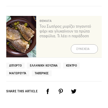
ΘΕΜΑΤΑ
Του Σωτήρος μυρίζει τηγανητό
ψάρι και γλυκαίνουν τα πρώτα
σταφύλια. Τι λέει η παράδοση
ΣΥΝΕΧΕΙΑ
ΔΊΠΟΡΤΟ
ΕΛΛΗΝΙΚΉ ΚΟΥΖΊΝΑ
ΚΈΝΤΡΟ
ΜΑΓΕΙΡΕΥΤΆ
ΤΑΒΈΡΝΕΣ
SHARE THIS ARTICLE