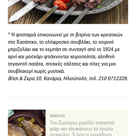
* Η ψησταριά επικοινωνεί με τη βιτρίνα των κρεατικών
στο Χασάπικο, το ολόφρεσκο σουβλάκι, το χοιρινό
μπριζολάκι και το κεμπάπ σε συνταγή από το 1924 με
αρνί και μοσχάρι φτιάχνονται χειροποίητα, αληθινή
τηγανητή πατάτα, σπιτικές σάλτσες και πίτες για μια
σουβλακερί χωρίς μυστικά.
Βίτσι & Σκρα 10, Κανάρια, Ηλιούπολη, τηλ. 210 9712329.
ΘΕΜΑΤΑ
Του Σωτήρος μυρίζει τηγανητό
ψάρι και γλυκαίνουν τα πρώτα
σταφύλια. Τι λέει η παράδοση