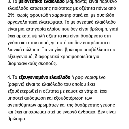
3. Το
μειονεκτικό ελαιόλαδο
(λαμπάντε) είναι παρθένο
ελαιόλαδο κατώτερης ποιότητας με οξύτητα πάνω από
2%, χωρίς φρουτώδη χαρακτηριστικά και με ουσιώδη
οργανοληπτικά ελαττώματα. Το μειονεκτικό ελαιόλαδο
είναι μια κατηγορία ελαίου που δεν είναι βρώσιμη, γιατί
έχει αρκετά υψηλή οξύτητα και είναι δυσάρεστο στη
γεύση και στην οσμή, γι’ αυτό και δεν επιτρέπεται η
λιανική πώληση. Για να γίνει βρώσιμο υποβάλλεται σε
εξευγενισμό, διαφορετικά χρησιμοποιείται για
βιομηχανικούς σκοπούς.
4. Το
εξευγενισμένο ελαιόλαδο
ή ραφιναρισμένο
(ραφινέ) είναι το ελαιόλαδο του οποίου έχει
εξουδετερωθεί η οξύτητα με καυστικό νάτριο, έχει
υποστεί απόσμωση και εξουδετέρωση των
ανεπιθύμητων αρωμάτων και της δυσάρεστης γεύσης
και έχει αποχρωματιστεί με ενεργό άνθρακα. Δεν είναι
βρώσιμο.