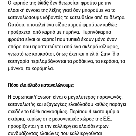
Ο καρπός της
ελιάς
δεν θεωρείται φρούτο με την
κλασική έννοια της λέξης γιατί δεν μπορούμε να το
καταναλώσουμε κόβοντάς το κατευθείαν από το δέντρο.
Ωστόσο, αποτελεί ένα είδος χυμού φρούτων καθώς
προέρχεται από καρπό με πυρήνα. Πυρηνόκαρπα
φρούτα είναι οι καρποί που τυπικά έχουν μόνο έναν
σπόρο που προστατεύεται από ένα σκληρό κέλυφος,
γνωστό ως κουκούτσι, όπως έχει και η ελιά. Στην ίδια
κατηγορία περιλαμβάνονται τα ροδάκινα, τα κεράσια, τα
μάνγκο, τα κορόμηλα.
Πόσο ελαιόλαδο καταναλώνουμε;
Η Ευρωπαϊκή Ένωση είναι ο μεγαλύτερος παραγωγός,
καταναλωτής και εξαγωγέας ελαιόλαδου καθώς παράγει
σχεδόν το 60% παγκοσμίως. Περίπου 4 εκατομμύρια
εκτάρια, κυρίως στις μεσογειακές χώρες της Ε.Ε.,
προορίζονται για την καλλιέργεια ελαιόδεντρων,
συνδυάζοντας ελαιώνες που καλλιεργούνται