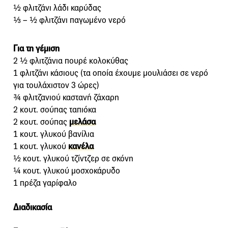
½ φλιτζάνι λάδι καρύδας
⅓ – ½ φλιτζάνι παγωμένο νερό
Για τη γέμιση
2 ½ φλιτζάνια πουρέ κολοκύθας
1 φλιτζάνι κάσιους (τα οποία έχουμε μουλιάσει σε νερό
για τουλάχιστον 3 ώρες)
¾ φλιτζανιού καστανή ζάχαρη
2 κουτ. σούπας ταπιόκα
2 κουτ. σούπας
μελάσα
1 κουτ. γλυκού βανίλια
1 κουτ. γλυκού
κανέλα
½ κουτ. γλυκού τζίντζερ σε σκόνη
¼ κουτ. γλυκού μοσχοκάρυδο
1 πρέζα γαρίφαλο
Διαδικασία