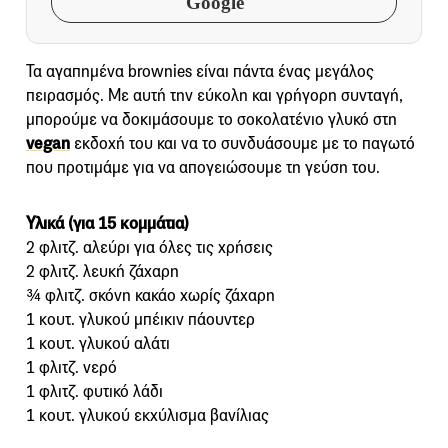
Google
Τα αγαπημένα brownies είναι πάντα ένας μεγάλος
πειρασμός. Με αυτή την εύκολη και γρήγορη συνταγή,
μπορούμε να δοκιμάσουμε το σοκολατένιο γλυκό στη
vegan
εκδοχή του και να το συνδυάσουμε με το παγωτό
που προτιμάμε για να απογειώσουμε τη γεύση του.
Υλικά (για 15 κομμάτια)
2 φλιτζ. αλεύρι για όλες τις χρήσεις
2 φλιτζ. λευκή ζάχαρη
¾ φλιτζ. σκόνη κακάο χωρίς ζάχαρη
1 κουτ. γλυκού μπέικιν πάουντερ
1 κουτ. γλυκού αλάτι
1 φλιτζ. νερό
1 φλιτζ. φυτικό λάδι
1 κουτ. γλυκού εκχύλισμα βανίλιας