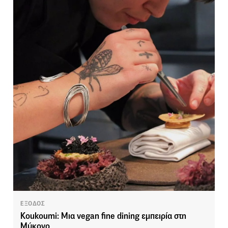
ΕΞΟΔΟΣ
Koukoumi: Μια vegan fine dining εμπειρία στη
Μύκονο