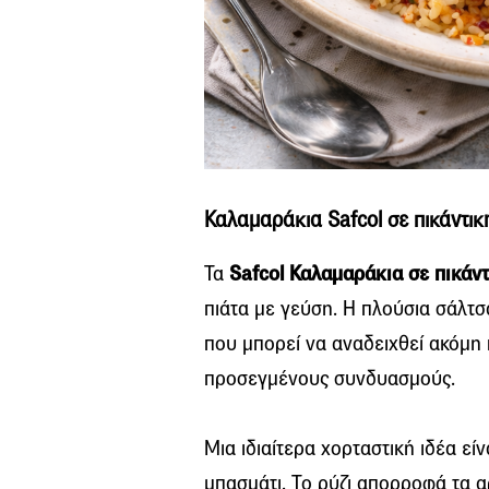
Καλαμαράκια Safcol σε πικάντικ
Τα
Safcol Καλαμαράκια
σε πικάν
πιάτα με γεύση. Η πλούσια σάλτσ
που μπορεί να αναδειχθεί ακόμη
προσεγμένους συνδυασμούς.
Μια ιδιαίτερα χορταστική ιδέα εί
μπασμάτι. Το ρύζι απορροφά τα α