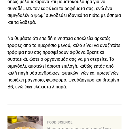
όπως μελομακάρονα και μουστοκούλουρα για να
συνοδέψετε τον καφέ και τα ροφήματα σας, ενώ ένα
σιμιγδαλένιο ψωμί συνοδεύει ιδανικά τα πιάτα με όσπρια
και τα λαδερά.
Να θυμάστε ότι επειδή η νηστεία αποκλείει αρκετές
τροφές από το ημερήσιο μενού, καλό είναι να αναζητάτε
τρόφιμα που σας προσφέρουν άφθονα θρεπτικά
συστατικά, ώστε ο οργανισμός σας να μη στερείτε. Το
σιμιγδάλι, αποτελεί άριστη επιλογή, καθώς εκτός από
καλή πηγή υδατανθράκων, φυτικών ινών και πρωτεϊνών,
περιέχει μαγνήσιο, φώσφορο, ψευδάργυρο και βιταμίνη
Β6, ενώ έχει ελάχιστα λιπαρά.
FOOD SCIENCE
Η επιστήμη πίσω από την τέλεια