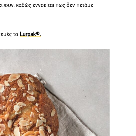
έψουν, καθώς εννοείται πως δεν πετάμε
κευές το
Lurpak®.