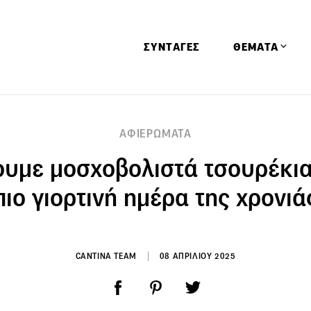
ΣΥΝΤΑΓΕΣ
ΘΕΜΑΤΑ
Απόψεις
ΑΦΙΕΡΩΜΑΤΑ
Αφιερώματα
υμε μοσχοβολιστά τσουρέκια
Ειδήσεις
Έρευνες
πιο γιορτινή ημέρα της χρονιά
Οινοπνευματώ
Παιδί
Υγεία & Διατρ
CANTINA TEAM
08 ΑΠΡΙΛΙΟΥ 2025