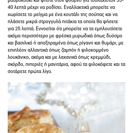
μαυροκούκι και ψήστε στον φούρνο για τουλάχιστον 35-
40 λεπτά μέχρι να ροδίσει. Εναλλακτικά μπορείτε να
χωρίσετε το μείγμα με ένα κουτάλι της σούπας και να
πλάσετε μικρά στρογγυλά πιτάκια τα οποία θα ψήσετε
για 25 λεπτά. Εννοείται ότι μπορείτε να τα εμπλουτίσετε
ακόμα περισσότερο με φρέσκα μυρωδικά όπως δυόσμο
και βασιλικό ή αποξηραμένα όπως ρίγανη και θυμάρι, με
επιπλέον αλλαντικά όπως ζαμπόν ή ψιλοκομμένο
λουκάνικο, ακόμα και με λαχανικά όπως κρεμμύδι,
σκόρδο, πιπεριές ή μανιτάρια, αφού τα ψιλοκόψετε και τα
σοτάρετε πρώτα λίγο.