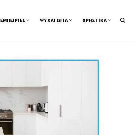
ΕΜΠΕΙΡΙΕΣ
ΨΥΧΑΓΩΓΙΑ
ΧΡΗΣΤΙΚΑ
Εκδηλώσεις
CineFood
Θερμιδομετρητής
Εστιατόρια
Lifestyle
Λεξικό Κουζίνας
ΣΥΝΤΑΓΕΣ
ΑΡΘΡΑ
Μαγαζιά
Viral Videos
Συμβουλές
Πρόσωπα
Βιβλία
Τα Φρέσκα Του Μήνα
δη
Προϊόντα
Διαγωνισμοί
Τεχνικές
Ταξίδια
Κουίζ
οφή