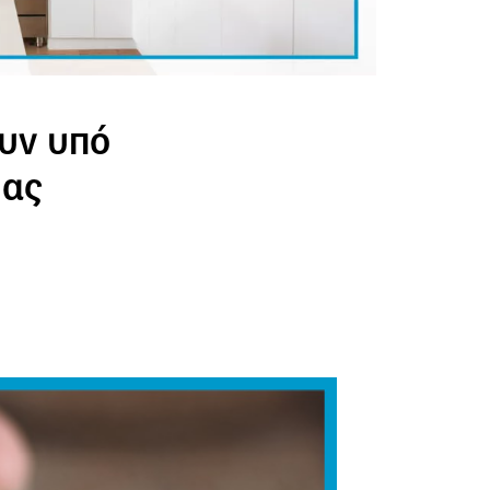
ουν υπό
ιας