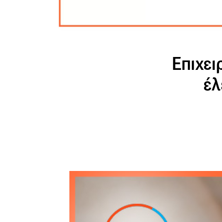
Επιχει
έλ