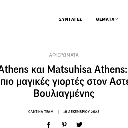
ΣΥΝΤΑΓΕΣ
ΘΕΜΑΤΑ
Απόψεις
ΑΦΙΕΡΩΜΑΤΑ
Αφιερώματα
Athens και Matsuhisa Athens
Ειδήσεις
Έρευνες
 πιο μαγικές γιορτές στον Ασ
Οινοπνευματώ
Βουλιαγμένης
Παιδί
Υγεία & Διατρ
CANTINA TEAM
19 ΔΕΚΕΜΒΡΙΟΥ 2023