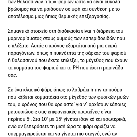
των θαλασσινών ή των ψαριών ώστε να είναι εύκολα
βρώσιμες και να μοιάσουν σε υφή και σύνθεση με το
αποτέλεσμα μιας ήπιας θερμικής επεξεργασίας.
Σημαντικό στοιχείο στη διαδικασία είναι η διάρκεια του
μαριναρίσματος στους χυμούς των εσπεριδοειδών που
επιλέξατε. Αυτός ο χρόνος εξαρτάται από μια σειρά
παραγόντων, όπως η πυκνότητα της σάρκας του ψαριού
ή θαλασσινού που έχετε επιλέξει, το μέγεθος που έχουν
τα κομμάτια του ψαριού και το PH που έχει η μαρινάδα
σας.
Σε ένα κλασικό ψάρι, όπως το λαβράκι ή την τσιπούρα
που κόβεται κομματάκια στο μέγεθος των φυσικών μυών
του, ο χρόνος που θα χρειαστεί για ν’ αρχίσουν κάποιες
μετουσιώσεις στις επιφανειακές πρωτεΐνες είναι
περίπου 5′. Στα 10′ με 15′ γίνεται ιδανικό και εσωτερικά,
ενώ αν ξεπεράσετε τη μισή ώρα το ψάρι αρχίζει να
υπερμαγειρεύεται και να γίνεται πιο στεγνό, ενώ αν