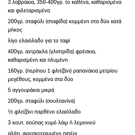
3 λαβράκια, 350-400γρ. το καθένα, καθαρισμένα
και φιλεταρισμένα
200γρ. σταφύλι (σταφίδα) κομμένη στα δύο κατά
μήκος
λίγο ελαιόλαδο για το ταψί
400γρ. αντράκλα (γλιστρίδα) φρέσκια,
καθαρισμένη και πλυμένη
160γρ. (περίπου 1 φλιτζάνι) ραπανάκια μετρίου
μεγέθους, κομμένα στα δύο
5 αγγουράκια μικρά
200γρ. σταφύλι (σουλτανίνα)
½ φλιτζάνι παρθένο ελαιόλαδο
3 κουτ. σούπας χυμό λάιμ ή λεμονιού
αλάτι, φρεσκοτριμμένο πιπέρι