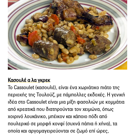
Κασουλέ α λα γκρεκ
To Cassoulet (κασουλέ), είναι ένα χωριάτικο πιάτο της
περιοχής της Τουλούζ, με πάμπολλες εκδοχές. Η γενική
ιδέα στο Cassoulet είναι μια μίξη φασολιών με κομμάτια
από κρεατικά που διατηρούνται τον χειμώνα, όπως
χοιρινό λουκάνικο, μπέικον και κάποιο πόδι από
πουλερικό σε μορφή κονφί (συχνά πάπια ή χήνα), τα
οποία και αργομαγειρεύονται σε ζωμό επί ώρες,