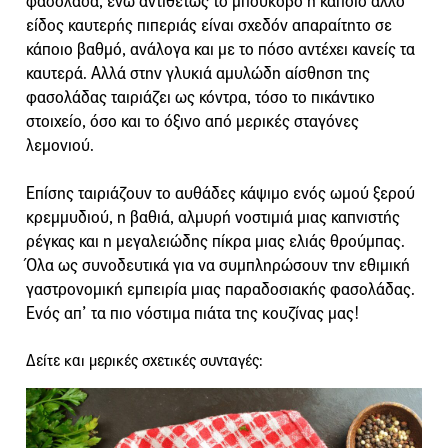
φασολάδα, ενώ αντιθέτως το μπούκοβο ή κάποιο άλλο
είδος καυτερής πιπεριάς είναι σχεδόν απαραίτητο σε
κάποιο βαθμό, ανάλογα και με το πόσο αντέχει κανείς τα
καυτερά. Αλλά στην γλυκιά αμυλώδη αίσθηση της
φασολάδας ταιριάζει ως κόντρα, τόσο το πικάντικο
στοιχείο, όσο και το όξινο από μερικές σταγόνες
λεμονιού.
Επίσης ταιριάζουν το αυθάδες κάψιμο ενός ωμού ξερού
κρεμμυδιού, η βαθιά, αλμυρή νοστιμιά μιας καπνιστής
ρέγκας και η μεγαλειώδης πίκρα μιας ελιάς θρούμπας.
Όλα ως συνοδευτικά για να συμπληρώσουν την εθιμική
γαστρονομική εμπειρία μιας παραδοσιακής φασολάδας.
Ενός απ’ τα πιο νόστιμα πιάτα της κουζίνας μας!
Δείτε και μερικές σχετικές συνταγές: