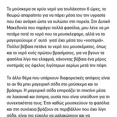
Το μούσκεμα σε κρύο νερό για τουλάχιστον 6 ώρες, το
θεωρώ απαραίτητο για να πάρει μέσα του την υγρασία
που έχει ανάγκη ώστε να χυλώσει στη πορεία. Στη Δυτική
Μακεδονία που παράγει πολλά φασόλια, μου λένε να μη
πετάμε ποτέ το νερό που τα μουσκέεψαμε, αλλά να τα
μαγειρεύουμε σ’ αυτό γιατί έχει μέσα του «νοστιμιά».
Πολλοί βέβαια πετάνε το νερό του μουσκέματος, όπως
και το νερό ενός πρώτου βρασίματος, για να βγουν τα
φασόλια λίγο πιο ελαφριά, χάνοντας βέβαια ένα μέρος
νοστιμιάς εις όφελος λιγότερων αερίων μετά την πέψη.
Το άλλο θέμα που υπάρχουν διαφορετικές απόψεις είναι
το αν θα μπει μαγειρική σόδα στο μούσκεμα και το
βράσιμο. Η μαγειρική σόδα επηρεάζει τη πηκτίνη μέσα
σε λαχανικά και όσπρια, ουσία που είναι υπεύθυνη για τη
συνεκτικότητα τους. Έτσι καθώς μουσκεύουν τα φασόλια
και στη συνέχεια βράζουν σε περιβάλλον που έχει λίγη
σόδα, είναι πιο εύκολο να μαλακώσουν και να