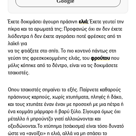
Google
Έχετε δοκιμάσει άγουρη πράσινη
ελιά
; Έχετε γευτεί την
πίκρα και τα αρωματά της; Προφανώς όχι αν δεν έχετε
λιόδεντρα ή δεν έχετε αγοράσει ποτέ φρέσκες από τη
λαϊκή για
να τις φτιάξετε στο σπίτι. Το πιο κοντινό πάντως στη
γεύση της φρεσκοκομμένης ελιάς, του
φρούτου
που
μόλις κόπηκε από το δέντρο, είναι να τις δοκιμάσετε
τσακιστές.
Οπου τσακιστές σημαίνει το εξής. Παίρνετε καθαρούς
πράσινους καρπούς, χωρίς χτυπήματα, πληγές ή δάκο,
και τους χτυπάτε έναν έναν με προσοχή με μια πέτρα ή
ένα κομμάτι μάρμαρο ή βαρύ ξύλο. Σίγουρα όμως όχι
μέταλλο ή μπρούντζο γιατί αλλοιώνονται και
οξειδώνονται.Το χτύπημα (τσάκισμα) είναι τόσο δυνατό
ώστε να «ανοίξει» η ελιά, αλλά να μη σπάσει το