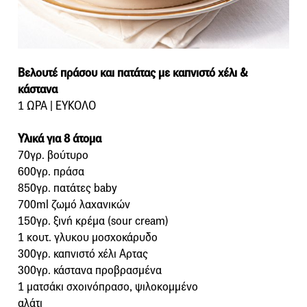
Βελουτέ πράσου και πατάτας με καπνιστό χέλι &
κάστανα
1 ΩΡΑ | ΕΥΚΟΛΟ
Υλικά για 8 άτομα
70γρ. βούτυρο
600γρ. πράσα
850γρ. πατάτες baby
700ml ζωμό λαχανικών
150γρ. ξινή κρέμα (sour cream)
1 κουτ. γλυκου μοσχοκάρυδο
300γρ. καπνιστό χέλι Αρτας
300γρ. κάστανα προβρασμένα
1 ματσάκι σχοινόπρασο, ψιλοκομμένο
αλάτι