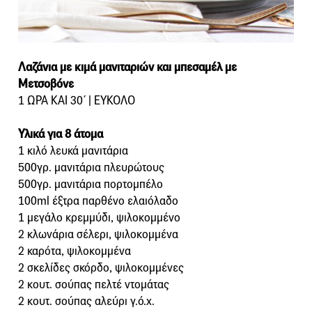
Λαζάνια με κιμά μανιταριών και μπεσαμέλ με
Μετσοβόνε
1 ΩΡΑ ΚΑΙ 30΄ | ΕΥΚΟΛΟ
Υλικά για 8 άτομα
1 κιλό λευκά μανιτάρια
500γρ. μανιτάρια πλευρώτους
500γρ. μανιτάρια πορτομπέλo
100ml έξτρα παρθένο ελαιόλαδο
1 μεγάλο κρεμμύδι, ψιλοκομμένο
2 κλωνάρια σέλερι, ψιλοκομμένα
2 καρότα, ψιλοκομμένα
2 σκελίδες σκόρδο, ψιλοκομμένες
2 κουτ. σούπας πελτέ ντομάτας
2 κουτ. σούπας αλεύρι γ.ό.χ.