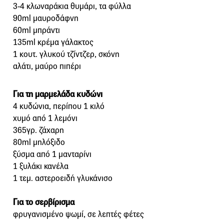
3-4 κλωναράκια θυμάρι, τα φύλλα
90ml μαυροδάφνη
60ml μπράντι
135ml κρέμα γάλακτος
1 κουτ. γλυκού τζίντζερ, σκόνη
αλάτι, μαύρο πιπέρι
Για τη μαρμελάδα κυδώνι
4 κυδώνια, περίπου 1 κιλό
χυμό από 1 λεμόνι
365γρ. ζάχαρη
80ml μηλόξιδο
ξύσμα από 1 μανταρίνι
1 ξυλάκι κανέλα
1 τεμ. αστεροειδή γλυκάνισο
Για το σερβίρισμα
φρυγανισμένο ψωμί, σε λεπτές φέτες