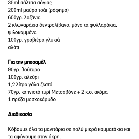
35ml σάλτσα σόγιας
200ml μαύρο τσάι (ρόφημα)
600γρ. λαζάνια
2 κλωναράκια δεντρολίβανο, μόνο τα φυλλαράκια,
ψιλοκομμένα
100γρ. γραβιέρα γλυκιά
αλάτι
Για την μπεσαμέλ
90γρ. βούτυρο
100γρ. αλεύρι
1,2 λίτρο γάλα ζεστό
70γρ. καπνιστό τυρί Μετσοβόνε + 2 κ.σ. ακόμα
1 πρέζα μοσχοκάρυδο
Διαδικασία
Κόβουμε όλα τα μανιτάρια σε πολύ μικρά κομματάκια και
τα αφήνουμε στην άκρη.