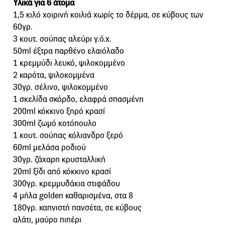
Υλικά για 6 άτομα
1,5 κιλό χοιρινή κοιλιά χωρίς το δέρμα, σε κύβους των
60γρ.
3 κουτ. σούπας αλεύρι γ.ό.χ.
50ml έξτρα παρθένο ελαιόλαδο
1 κρεμμύδι λευκό, ψιλοκομμένο
2 καρότα, ψιλοκομμένα
30γρ. σέλινο, ψιλοκομμένο
1 σκελίδα σκόρδο, ελαφρά σπασμένη
200ml κόκκινο ξηρό κρασί
300ml ζωμό κοτόπουλο
1 κουτ. σούπας κόλιανδρο ξερό
60ml μελάσα ροδιού
30γρ. ζάχαρη κρυσταλλική
20ml ξίδι από κόκκινο κρασί
300γρ. κρεμμυδάκια στιφάδου
4 μήλα golden καθαρισμένα, στα 8
180γρ. καπνιστή πανσέτα, σε κύβους
αλάτι, μαύρο πιπέρι