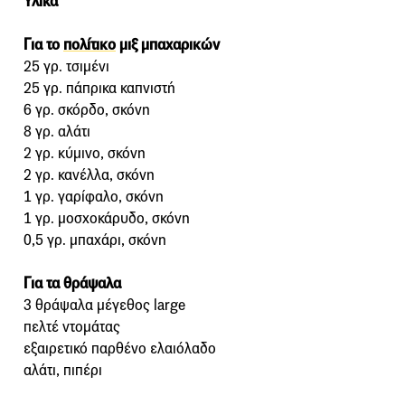
Υλικά
Για το
πολίτικο
μιξ μπαχαρικών
25 γρ. τσιμένι
25 γρ. πάπρικα καπνιστή
6 γρ. σκόρδο, σκόνη
8 γρ. αλάτι
2 γρ. κύμινο, σκόνη
2 γρ. κανέλλα, σκόνη
1 γρ. γαρίφαλο, σκόνη
1 γρ. μοσχοκάρυδο, σκόνη
0,5 γρ. μπαχάρι, σκόνη
Για τα θράψαλα
3 θράψαλα μέγεθος large
πελτέ ντομάτας
εξαιρετικό παρθένο ελαιόλαδο
αλάτι, πιπέρι