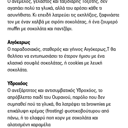
Ο ανέμελος, γελαστός και ταξιδιάρης Τοξότης, δεν
αγαπάει πολύ τα γλυκά, αλλά του αρέσει κάθε τι
ασυνήθιστο. Κι επειδή λατρεύει τις εκπλήξεις, ξαφνιάστε
τον με έναν χαλβά με σιρόπι σοκολάτας, ή ένα ζουμερό
muffin με σοκολάτα και παντζάρι.
Αιγόκερως
Ο παραδοσιακός, σταθερός και γήινος Αιγόκερως,Τ θα
θελήσει να εντυπωσιάσει το έτερον ήμισυ με ένα
κλασικό σουφλέ σοκολάτας, ή cookies με λευκή
σοκολάτα.
Υδροχόος
Ο ανεξάρτητος και αντισυμβατικός Υδροχόος, το
απρόβλεπτο παιδί του Ουρανού, παρόλο που δεν
συμπαθεί πού τα γλυκά, θα λατρέψει τα brownies με
επικάλυψη κρέμας (frosting) φυστικοβούτυρου από
πάνω, ή το ελαφρύ ποπ κορν με σοκολάτα και
αλατισμένη καραμέλα