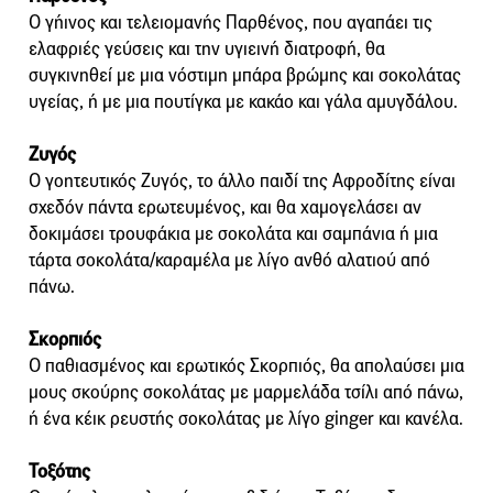
Ο γήινος και τελειομανής Παρθένος, που αγαπάει τις
ελαφριές γεύσεις και την υγιεινή διατροφή, θα
συγκινηθεί με μια νόστιμη μπάρα βρώμης και σοκολάτας
υγείας, ή με μια πουτίγκα με κακάο και γάλα αμυγδάλου.
Ζυγός
Ο γοητευτικός Ζυγός, το άλλο παιδί της Αφροδίτης είναι
σχεδόν πάντα ερωτευμένος, και θα χαμογελάσει αν
δοκιμάσει τρουφάκια με σοκολάτα και σαμπάνια ή μια
τάρτα σοκολάτα/καραμέλα με λίγο ανθό αλατιού από
πάνω.
Σκορπιός
Ο παθιασμένος και ερωτικός Σκορπιός, θα απολαύσει μια
μους σκούρης σοκολάτας με μαρμελάδα τσίλι από πάνω,
ή ένα κέικ ρευστής σοκολάτας με λίγο ginger και κανέλα.
Τοξότης