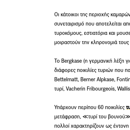
Οι κάτοικοι της περιοχής καμαρώ
συνεταιρισμό που αποτελείται α
τυροκόμους, εστιατόρια και μουσε
μοιραστούν την κληρονομιά τους 
Το Bergkase (η γερμανική λέξη γ
διάφορες ποικιλίες τυριών που πα
Bettelmatt, Berner Alpkase, Fonti
τυρί, Vacherin Fribourgeois, Wallis
Υπάρχουν περίπου 60 ποικιλίες
τ
μετάφραση, ≪τυρί του βουνού≫. Δ
πολλοί χαρακτηρίζουν ως έντονη κ