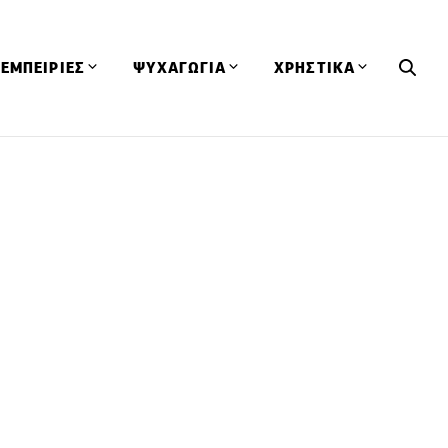
ΕΜΠΕΙΡΙΕΣ
ΨΥΧΑΓΩΓΙΑ
ΧΡΗΣΤΙΚΑ
Εκδηλώσεις
CineFood
Θερμιδομετρητής
Εστιατόρια
Lifestyle
Λεξικό Κουζίνας
ΣΥΝΤΑΓΕΣ
ΑΡΘΡΑ
Μαγαζιά
Viral Videos
Συμβουλές
Πρόσωπα
Βιβλία
Τα Φρέσκα Του Μήνα
δη
Προϊόντα
Διαγωνισμοί
Τεχνικές
Ταξίδια
Κουίζ
οφή