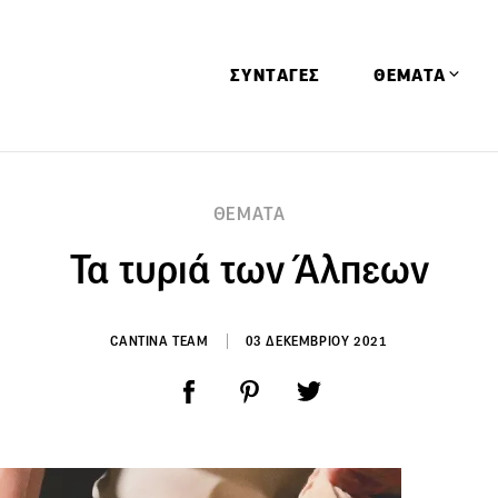
ΣΥΝΤΑΓΕΣ
ΘΕΜΑΤΑ
Απόψεις
ΘΕΜΑΤΑ
Αφιερώματα
Τα τυριά των Άλπεων
Ειδήσεις
Έρευνες
Οινοπνευματώ
CANTINA TEAM
03 ΔΕΚΕΜΒΡΙΟΥ 2021
Παιδί
Υγεία & Διατρ