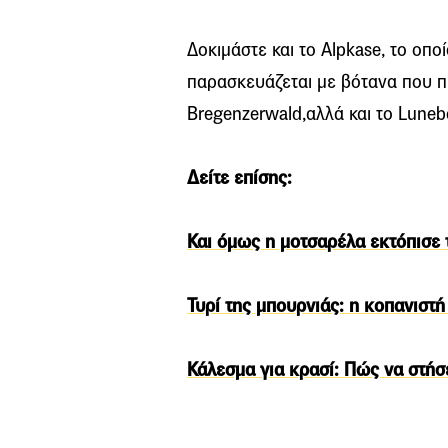
Δοκιμάστε και το Alpkase, το οπο
παρασκευάζεται με βότανα που πρ
Bregenzerwald,αλλά και το Luneb
Δείτε επίσης:
Και όμως η μοτσαρέλα εκτόπισε 
Τυρί της μπουρνιάς: η κοπανιστ
Κάλεσμα για κρασί: Πώς να στήσε