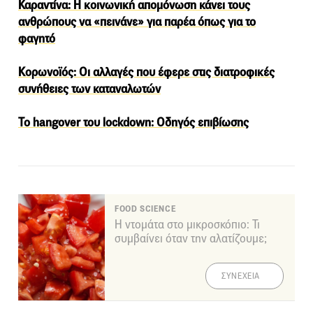
Καραντίνα: Η κοινωνική απομόνωση κάνει τους
ανθρώπους να «πεινάνε» για παρέα όπως για το
φαγητό
Κορωνοϊός: Οι αλλαγές που έφερε στις διατροφικές
συνήθειες των καταναλωτών
Το hangover του lockdown: Οδηγός επιβίωσης
FOOD SCIENCE
Η ντομάτα στο μικροσκόπιο: Τι
συμβαίνει όταν την αλατίζουμε;
ΣΥΝΕΧΕΙΑ