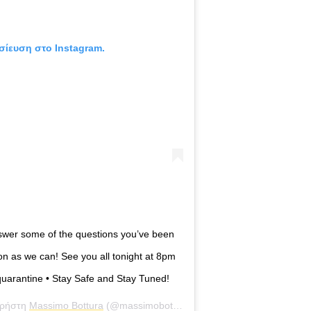
σίευση στο Instagram.
nswer some of the questions you’ve been
soon as we can! See you all tonight at 8pm
quarantine • Stay Safe and Stay Tuned!
χρήστη
Massimo Bottura
(@massimobottura) στις
26 Μάρ, 2020 στις 9