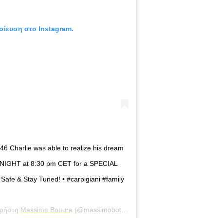
σίευση στο Instagram.
946 Charlie was able to realize his dream
NIGHT at 8:30 pm CET for a SPECIAL
 Safe & Stay Tuned! • #carpigiani #family
χρήστη
Massimo Bottura
(@massimobottura) στις
3 Απρ, 2020 στις 9: