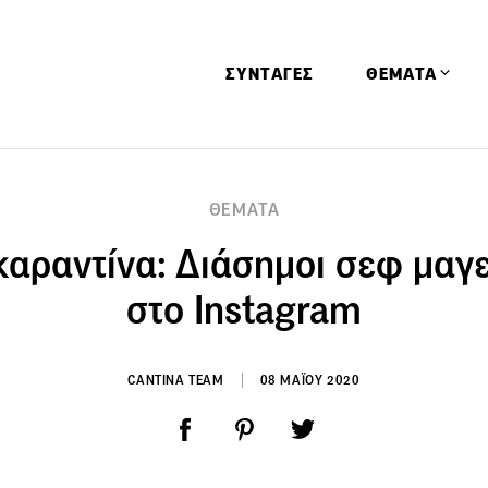
ΣΥΝΤΑΓΕΣ
ΘΕΜΑΤΑ
Απόψεις
ΘΕΜΑΤΑ
Αφιερώματα
καραντίνα: Διάσημοι σεφ μαγ
Ειδήσεις
Έρευνες
στο Instagram
Οινοπνευματώ
Παιδί
CANTINA TEAM
08 ΜΑΪΟΥ 2020
Υγεία & Διατρ