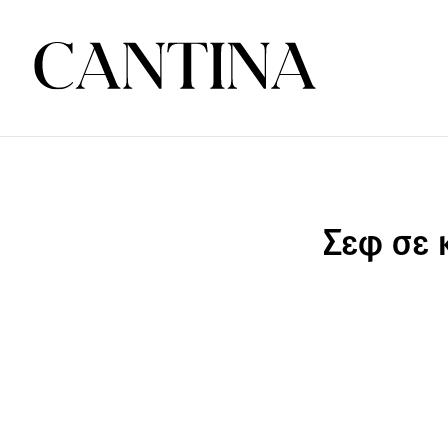
Σεφ σε 