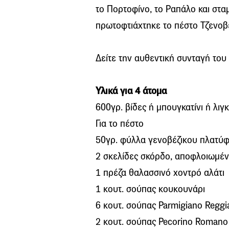
το Πορτοφίνο, το Ραπάλο και στα
πρωτοφτιάχτηκε το πέστο Τζενοβέ
Δείτε την αυθεντική συνταγή του
Υλικά για 4 άτομα
600γρ. βίδες ή μπουγκατίνι ή λιγκ
Για το πέστο
50γρ. φύλλα γενοβέζικου πλατύφ
2 σκελίδες σκόρδο, αποφλοιωμέν
1 πρέζα θαλασσινό χοντρό αλάτι
1 κουτ. σούπας κουκουνάρι
6 κουτ. σούπας Parmigiano Reggi
2 κουτ. σούπας Pecorino Romano 