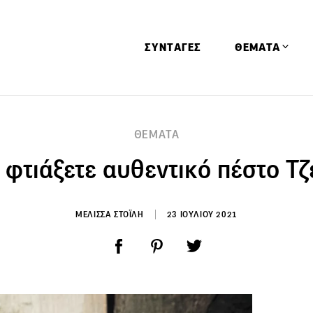
ΣΥΝΤΑΓΕΣ
ΘΕΜΑΤΑ
Απόψεις
ΘΕΜΑΤΑ
Αφιερώματα
 φτιάξετε αυθεντικό πέστο Τζ
Ειδήσεις
Έρευνες
Οινοπνευματώ
ΜΕΛΙΣΣΑ ΣΤΟΪΛΗ
23 ΙΟΥΛΙΟΥ 2021
Παιδί
Υγεία & Διατρ