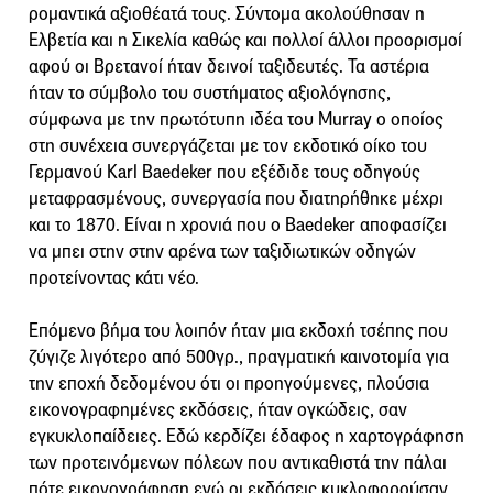
ρομαντικά αξιοθέατά τους. Σύντομα ακολούθησαν η
Ελβετία και η Σικελία καθώς και πολλοί άλλοι προορισμοί
αφού οι Βρετανοί ήταν δεινοί ταξιδευτές. Τα αστέρια
ήταν το σύμβολο του συστήματος αξιολόγησης,
σύμφωνα με την πρωτότυπη ιδέα του Murray ο οποίος
στη συνέχεια συνεργάζεται με τον εκδοτικό οίκο του
Γερμανού Karl Baedeker που εξέδιδε τους οδηγούς
μεταφρασμένους, συνεργασία που διατηρήθηκε μέχρι
και το 1870. Είναι η χρονιά που ο Baedeker αποφασίζει
να μπει στην στην αρένα των ταξιδιωτικών οδηγών
προτείνοντας κάτι νέο.
Επόμενο βήμα του λοιπόν ήταν μια εκδοχή τσέπης που
ζύγιζε λιγότερο από 500γρ., πραγματική καινοτομία για
την εποχή δεδομένου ότι οι προηγούμενες, πλούσια
εικονογραφημένες εκδόσεις, ήταν ογκώδεις, σαν
εγκυκλοπαίδειες. Εδώ κερδίζει έδαφος η χαρτογράφηση
των προτεινόμενων πόλεων που αντικαθιστά την πάλαι
πότε εικονογράφηση ενώ οι εκδόσεις κυκλοφορούσαν