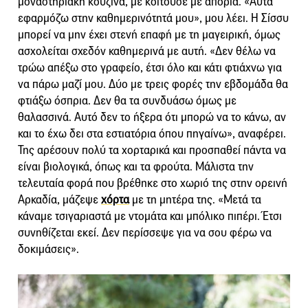
μοναστηριακή κουζίνα, με κοιτούσε με απορία. «Αυτά
εφαρμόζω στην καθημερινότητά μου», μου λέει. Η Σίσσυ
μπορεί να μην έχει στενή επαφή με τη μαγειρική, όμως
ασχολείται σχεδόν καθημερινά με αυτή. «Δεν θέλω να
τρώω απέξω στο γραφείο, έτσι όλο και κάτι φτιάχνω για
να πάρω μαζί μου. Δύο με τρεις φορές την εβδομάδα θα
φτιάξω όσπρια. Δεν θα τα συνδυάσω όμως με
θαλασσινά. Αυτό δεν το ήξερα ότι μπορώ να το κάνω, αν
και το έχω δει στα εστιατόρια όπου πηγαίνω», αναφέρει.
Της αρέσουν πολύ τα χορταρικά και προσπαθεί πάντα να
είναι βιολογικά, όπως και τα φρούτα. Μάλιστα την
τελευταία φορά που βρέθηκε στο χωριό της στην ορεινή
Αρκαδία, μάζεψε
χόρτα
με τη μητέρα της. «Μετά τα
κάναμε τσιγαριαστά με ντομάτα και μπόλικο πιπέρι. Έτσι
συνηθίζεται εκεί. Δεν περίσσεψε για να σου φέρω να
δοκιμάσεις».