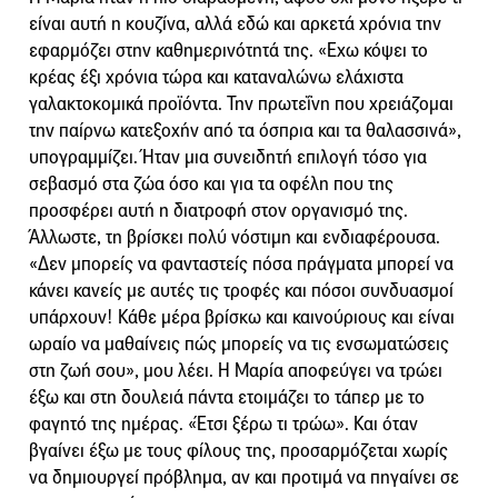
είναι αυτή η κουζίνα, αλλά εδώ και αρκετά χρόνια την
εφαρμόζει στην καθημερινότητά της. «Εχω κόψει το
κρέας έξι χρόνια τώρα και καταναλώνω ελάχιστα
γαλακτοκομικά προϊόντα. Την πρωτεΐνη που χρειάζομαι
την παίρνω κατεξοχήν από τα όσπρια και τα θαλασσινά»,
υπογραμμίζει. Ήταν μια συνειδητή επιλογή τόσο για
σεβασμό στα ζώα όσο και για τα οφέλη που της
προσφέρει αυτή η διατροφή στον οργανισμό της.
Άλλωστε, τη βρίσκει πολύ νόστιμη και ενδιαφέρουσα.
«Δεν μπορείς να φανταστείς πόσα πράγματα μπορεί να
κάνει κανείς με αυτές τις τροφές και πόσοι συνδυασμοί
υπάρχουν! Κάθε μέρα βρίσκω και καινούριους και είναι
ωραίο να μαθαίνεις πώς μπορείς να τις ενσωματώσεις
στη ζωή σου», μου λέει. Η Μαρία αποφεύγει να τρώει
έξω και στη δουλειά πάντα ετοιμάζει το τάπερ με το
φαγητό της ημέρας. «Έτσι ξέρω τι τρώω». Και όταν
βγαίνει έξω με τους φίλους της, προσαρμόζεται χωρίς
να δημιουργεί πρόβλημα, αν και προτιμά να πηγαίνει σε