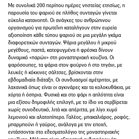
Με συνολικά 200 περίπου ημέρες νηστείας ετησίως, η
παρουσία του ψαριού σε πλήθος συνταγών γίνεται
εύκολα κατανοητή. Οι ανάγκες του ανθρώπινου
οργανισμού για πρωτεΐνη καταλήγουν στην ευρεία
αξιοποίηση κάθε τύπου ψαριού σε μια μεγάλη γκάμα
διαφορετικών συνταγών. Ψάρια μεγάλου ή μικρού
μεγέθους, παστά, κατεψυγμένα ή φρέσκα δίνουν
δυναμικό «παρών» στη μοναστηριακή κουζίνα. Οι
ψαρόσουπες, τα ψάρια στον φούρνο ή στο τηγάνι, με
λευκές ή κόκκινες σάλτσες, βρίσκονται στην
εβδομαδιαία διάταξη. Οι συνδυασμοί αμέτρητοι, με
λαχανικά όπως είναι οι αγκινάρες και τα κολοκυθάκια, με
χόρτα ή όσπρια. Φυσικά και στο ψάρι η απλότητα είναι
μια εξίσου δημοφιλής επιλογή, με το ίδιο να σερβίρεται
χωρίς συνοδευτικό, λιτά και απέριττα, με λίγο χυμό
λεμονιού και αλατοπίπερο. Γαλέος, μπακαλιάρος, ροφός,
μπαρμπούνι ή γαύρος, ανάλογα με την εποχή,
εντάσσονται στο εδεσματολόγιο της μοναστηριακής