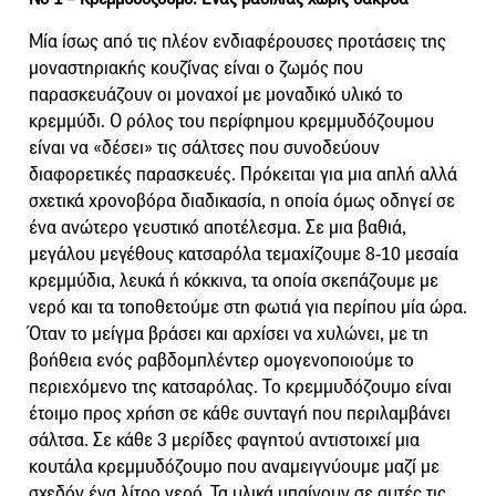
Μία ίσως από τις πλέον ενδιαφέρουσες προτάσεις της
μοναστηριακής κουζίνας είναι ο ζωμός που
παρασκευάζουν οι μοναχοί με μοναδικό υλικό το
κρεμμύδι. Ο ρόλος του περίφημου κρεμμυδόζουμου
είναι να «δέσει» τις σάλτσες που συνοδεύουν
διαφορετικές παρασκευές. Πρόκειται για μια απλή αλλά
σχετικά χρονοβόρα διαδικασία, η οποία όμως οδηγεί σε
ένα ανώτερο γευστικό αποτέλεσμα. Σε μια βαθιά,
μεγάλου μεγέθους κατσαρόλα τεμαχίζουμε 8-10 μεσαία
κρεμμύδια, λευκά ή κόκκινα, τα οποία σκεπάζουμε με
νερό και τα τοποθετούμε στη φωτιά για περίπου μία ώρα.
Όταν το μείγμα βράσει και αρχίσει να χυλώνει, με τη
βοήθεια ενός ραβδομπλέντερ ομογενοποιούμε το
περιεχόμενο της κατσαρόλας. Το κρεμμυδόζουμο είναι
έτοιμο προς χρήση σε κάθε συνταγή που περιλαμβάνει
σάλτσα. Σε κάθε 3 μερίδες φαγητού αντιστοιχεί μια
κουτάλα κρεμμυδόζουμo που αναμειγνύουμε μαζί με
σχεδόν ένα λίτρο νερό. Τα υλικά μπαίνουν σε αυτές τις