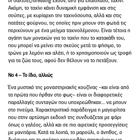
οι σάλτσες/dressing έχουν, αντί για ελαιόλαδο, ταχίνι.
Ακόμη, το ταχίνι κάνει δυναμική εμφάνιση και στις
σούπες, με κυρίαρχη την ταχινόσουπα, αλλά και στις
πατάτες φούρνου, τις οποίες πριν μπουν στη φωτιά τις
περιχύνουν με ένα μείγμα ταχινολέμονου. Είναι τέτοια η
αγάπη των μοναχών για το ταχίνι που το κατακάθι του,
που μπορεί να μείνει στο σκεύος μετά το ψήσιμο, το
τρώνε με λεμόνι και αλάτι, ή το χρησιμοποιούν ως τροφή
για τα ζώα τους, αφού δεν θέλουν να το πετάξουν.
Νο 4 –
Το ίδιο, αλλιώς
Ένα μυστικό της μοναστηριακής κουζίνας –και είναι από
τα πρώτα που ήρθαν στο φως– είναι οι διαφορετικές
παραλλαγές συνταγών που υποχρεώθηκαν… να μπουν
στο πνεύμα. Χαρακτηριστικό παράδειγμα η μαγειρίτσα
που στην αρτύσιμη εκδοχή της συνδυάζεται με ψάρι
όπως ο γαλέος, αλλά και σε πιο αιρετικές προσεγγίσεις
με μανιτάρια. Κατά τα λοιπά, το μαρούλι, ο άνηθος, ο
δυόσμος και το φρέσκο κρεμμυδάκι παραμένουν ως