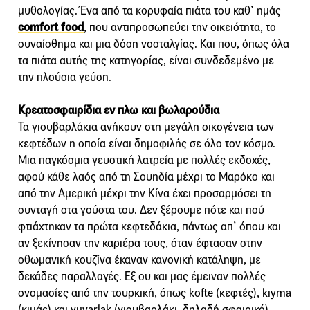
μυθολογίας. Ένα από τα κορυφαία πιάτα του καθ’ ημάς
comfort food
, που αντιπροσωπεύει την οικειότητα, το
συναίσθημα και μια δόση νοσταλγίας. Και που, όπως όλα
τα πιάτα αυτής της κατηγορίας, είναι συνδεδεμένο με
την πλούσια γεύση.
Κρεατοσφαιρίδια εν πλω και βωλαρούδια
Τα γιουβαρλάκια ανήκουν στη μεγάλη οικογένεια των
κεφτέδων η οποία είναι δημοφιλής σε όλο τον κόσμο.
Μια παγκόσμια γευστική λατρεία με πολλές εκδοχές,
αφού κάθε λαός από τη Σουηδία μέχρι το Μαρόκο και
από την Αμερική μέχρι την Κίνα έχει προσαρμόσει τη
συνταγή στα γούστα του. Δεν ξέρουμε πότε και πού
φτιάχτηκαν τα πρώτα κεφτεδάκια, πάντως απ’ όπου και
αν ξεκίνησαν την καριέρα τους, όταν έφτασαν στην
οθωμανική κουζίνα έκαναν κανονική κατάληψη, με
δεκάδες παραλλαγές. Εξ ου και μας έμειναν πολλές
ονομασίες από την τουρκική, όπως kofte (κεφτές), kıyma
(κιμάς) και yuvarlak (γιουβαρλάκι, δηλαδή σφαιρικό).