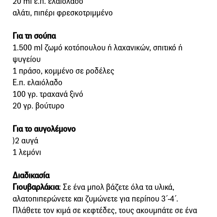
20 ml ε.π. ελαιόλαδο
αλάτι, πιπέρι φρεσκοτριµµένο
Για τη σούπα
1.500 ml ζωµό κοτόπουλου ή λαχανικών, σπιτικό ή
ψυγείου
1 πράσο, κοµµένο σε ροδέλες
Ε.π. ελαιόλαδο
100 γρ. τραχανά ξινό
20 γρ. βούτυρο
Για το αυγολέμονο
)2 αυγά
1 λεµόνι
Διαδικασία
Γιουβαρλάκια
: Σε ένα µπολ βάζετε όλα τα υλικά,
αλατοπιπερώνετε και ζυµώνετε για περίπου 3΄-4΄.
Πλάθετε τον κιµά σε κεφτέδες, τους ακουµπάτε σε ένα