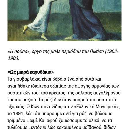
«Η σούπα», έργο της μπλε περιόδου του Πικάσο (1902-
1903)
«Ως μικρά καρυδάκια»
Τα γιουβαρλάκια είναι βέβαια ένα από αυτά και
αγαπήθηκε ιδιαίτερα εξαιτίας της άψογης αρμονίας των
συστατικών του: του κρέατος, της σάλτσας αυγολέμονου
και του ρυζιού. Το ρύζι δεν ήταν απαραίτητο συστατικό
εξαρχής. Ο Κωνσταντινίδης στην «Ελληνική Μαγειρική»,
το 1891, λέει ότι μπορούμε αντί για ρύζι να βάλουμε
τριμμένο ψωμί. Και αφού ζυμώσουμε τα υλικά, να τα
τυλίξουμε «εντός ψιλώς κεκομμένου μαϊδανού, δίδων