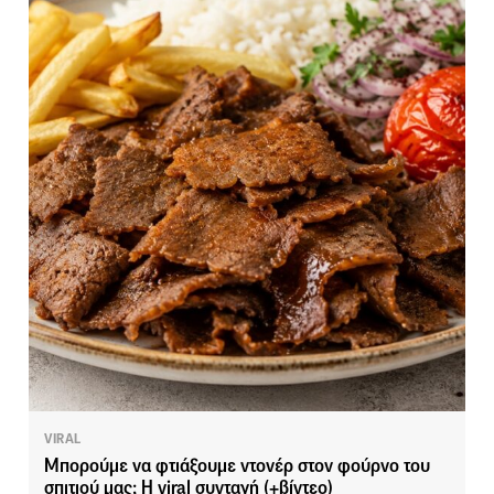
VIRAL
Μπορούμε να φτιάξουμε ντονέρ στον φούρνο του
σπιτιού μας; Η viral συνταγή (+βίντεο)