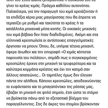
γίνει το κρέας κιμάς. Πράγμα καθόλου αυτονόητο.
Παλαιότερα, για την παραγωγή του κιμά χρειάζονταν ή
τα επιδέξια χέρια μιας μαγείρισσας που θα έπρεπε να
τεμαχίζει με ρυθμό και ταχύτητα το κρέας ή τα
κατάλληλα μηχανικά μέσα κοπής. Οι οικιακές μηχανές
του κιμά βέβαια δεν ήταν διαδεδομένες. Ακόμη και στα
ελληνικά κρεοπωλεία οι αντίστοιχες επαγγελματικές
άργησαν να μπουν. Όπου, δε, υπήρχε τέτοια μηχανή,
έφερε άνωθεν και την επιγραφή «Ο κιμάς κόπτεται
παρουσία του πελάτου», σημάδι πως ο συγκεκριμένος
κρεοπώλης έριχνε στη μηχανή τα τρυφερότερα και τα
καλύτερα κομμάτια κρέατος και όχι τον κατιμά σαν
άλλους απατεώνες… Οι ταμπέλες όμως δεν έλεγαν
πάντα την αλήθεια. Κάποιοι κρεοπώλες, αποδεικνύοντας
το ευφάνταστο και το μπαγαπόντικο της ράτσας μας,
έβαζαν τη μηχανή σε ψηλό σημείο, έτσι ώστε το στόμιο
να βρίσκεται πάνω από το εξεταστικό βλέμμα του
παραγγέλνοντος. Στις δε άκρες του στομίου βρίσκονταν