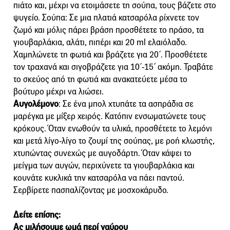
πιάτο και, µέχρι να ετοιµάσετε τη σούπα, τους βάζετε στο
ψυγείο. Σούπα: Σε µια πλατιά κατσαρόλα ρίχνετε τον
ζωµό και µόλις πάρει βράση προσθέτετε το πράσο, τα
γιουβαρλάκια, αλάτι, πιπέρι και 20 ml ελαιόλαδο.
Χαµηλώνετε τη φωτιά και βράζετε για 20΄. Προσθέτετε
τον τραχανά και σιγοβράζετε για 10΄-15΄ ακόµη. Τραβάτε
το σκεύος από τη φωτιά και ανακατεύετε µέσα το
βούτυρο µέχρι να λιώσει.
Αυγολέμονο
: Σε ένα µπολ χτυπάτε τα ασπράδια σε
µαρέγκα µε µίξερ χειρός. Κατόπιν ενσωµατώνετε τους
κρόκους. Όταν ενωθούν τα υλικά, προσθέτετε το λεµόνι
και µετά λίγο-λίγο το ζουµί της σούπας, µε ροή κλωστής,
χτυπώντας συνεχώς µε αυγοδάρτη. Όταν κάψει το
µείγµα των αυγών, περιχύνετε τα γιουβαρλάκια και
κουνάτε κυκλικά την κατσαρόλα να πάει παντού.
Σερβίρετε πασπαλίζοντας µε µοσχοκάρυδο.
Δείτε επίσης:
Ας μιλήσουμε ωμά περί γαύρου