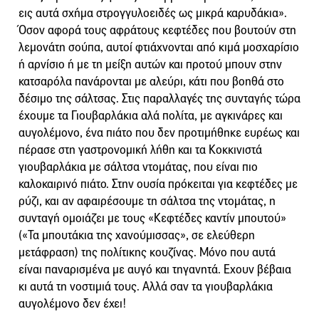
εις αυτά σχήμα στρογγυλοειδές ως μικρά καρυδάκια».
Όσον αφορά τους αφράτους κεφτέδες που βουτούν στη
λεμονάτη σούπα, αυτοί φτιάχνονται από κιμά μοσχαρίσιο
ή αρνίσιο ή με τη μείξη αυτών και προτού μπουν στην
κατσαρόλα πανάρονται με αλεύρι, κάτι που βοηθά στο
δέσιμο της σάλτσας. Στις παραλλαγές της συνταγής τώρα
έχουμε τα Γιουβαρλάκια αλά πολίτα, με αγκινάρες και
αυγολέμονο, ένα πιάτο που δεν προτιμήθηκε ευρέως και
πέρασε στη γαστρονομική λήθη και τα Κοκκινιστά
γιουβαρλάκια με σάλτσα ντομάτας, που είναι πιο
καλοκαιρινό πιάτο. Στην ουσία πρόκειται για κεφτέδες με
ρύζι, και αν αφαιρέσουμε τη σάλτσα της ντομάτας, η
συνταγή ομοιάζει με τους «Κεφτέδες καντίν μπουτού»
(«Τα μπουτάκια της χανούμισσας», σε ελεύθερη
μετάφραση) της πολίτικης κουζίνας. Μόνο που αυτά
είναι παναρισμένα με αυγό και τηγανητά. Εχουν βέβαια
κι αυτά τη νοστιμιά τους. Αλλά σαν τα γιουβαρλάκια
αυγολέμονο δεν έχει!