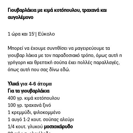
Γιουβαρλάκια µε κιµά κοτόπουλου, τραχανά και
αυγολέµονο
1 ώρα και 15′
| Εύκολο
Μπορεί να έχουµε συνηθίσει να µαγειρεύουµε τα
γιουβαρ λάκια µε τον παραδοσιακό τρόπο, όµως αυτή η
γρήγορη και θρεπτική σούπα έχει πολλές παραλλαγές,
όπως αυτή που σας δίνω εδώ.
Υλικά
για 4-6 άτομα
Για τα γιουβαρλάκια
400 γρ. κιµά κοτόπουλου
100 γρ. τραχανά ξινό
1 κρεµµύδι, ψιλοκοµµένο
1 αυγό 1-2 κουτ. σούπας αλεύρι
1/4 κουτ. γλυκού
µοσχοκάρυδο