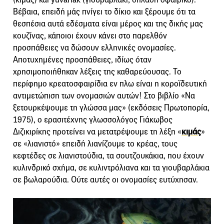
Βέβαια, επειδή μάς πνίγει το δίκιο και ξέρουμε ότι τα
θεσπέσια αυτά εδέσματα είναι μέρος και της δικής μας
κουζίνας, κάποιοι έχουν κάνει στο παρελθόν
προσπάθειες να δώσουν ελληνικές ονομασίες.
Αποτυχημένες προσπάθειες, ιδίως όταν
χρησιμοποιήθηκαν λέξεις της καθαρεύουσας. Το
περίφημο κρεατοσφαιρίδια εν πλω είναι η κοροϊδευτική
αντιμετώπιση των ονομασιών αυτών! Στο βιβλίο «Nα
ξετουρκέψουμε τη γλώσσα μας» (εκδόσεις Πρωτοπορία,
1975), ο ερασιτέχνης γλωσσολόγος Γιάκωβος
Διζικιρίκης προτείνει να μετατρέψουμε τη λέξη «
κιμάς
»
σε «λιανιστό» επειδή λιανίζουμε το κρέας, τους
κεφτέδες σε λιανιστούδια, τα σουτζουκάκια, που έχουν
κυλινδρικό σχήμα, σε κυλιντρόλιανα και τα γιουβαρλάκια
σε βωλαρούδια. Ούτε αυτές οι ονομασίες ευτύχησαν.