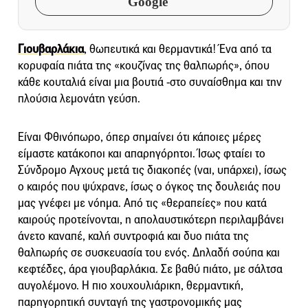
Google
Γιουβαρλάκια
, θωπευτικά και θερμαντικά! Ένα από τα
κορυφαία πιάτα της «κουζίνας της θαλπωρής», όπου
κάθε κουταλιά είναι μια βουτιά -στο συναίσθημα και την
πλούσια λεμονάτη γεύση.
Είναι Φθινόπωρο, όπερ σημαίνει ότι κάποιες μέρες
είμαστε κατάκοποι και απαρηγόρητοι. Ίσως φταίει το
Σύνδρομο Αγχους μετά τις διακοπές (ναι, υπάρχει), ίσως
ο καιρός που ψύχρανε, ίσως ο όγκος της δουλειάς που
μας γνέφει με νόημα. Από τις «θεραπείες» που κατά
καιρούς προτείνονται, η απολαυστικότερη περιλαμβάνει
άνετο καναπέ, καλή συντροφιά και δυο πιάτα της
θαλπωρής σε συσκευασία του ενός. Δηλαδή σούπα και
κεφτέδες, άρα γιουβαρλάκια. Σε βαθύ πιάτο, με σάλτσα
αυγολέμονο. Η πιο χουχουλιάρικη, θερμαντική,
παρηγορητική συνταγή της γαστρονομικής μας