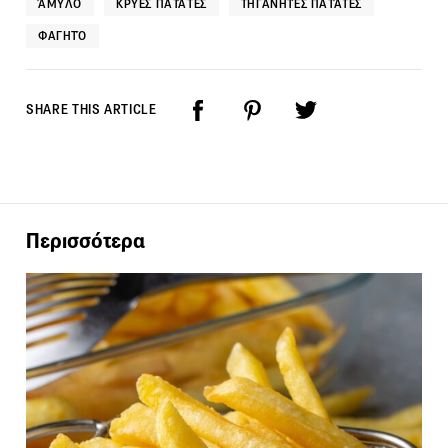
ΆΜΥΛΟ
ΚΡΎΕΣ ΠΑΤΆΤΕΣ
ΤΗΓΑΝΗΤΈΣ ΠΑΤΆΤΕΣ
ΦΑΓΗΤΌ
SHARE THIS ARTICLE
Περισσότερα