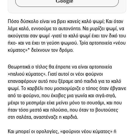
Google
Πόσο δύσκολο είναι να βρει κανείς καλό ψωμί; Και όταν
λέμε καλό, εννοούμε το αυτονόητο. Να μυρίζει ψωμί, να
ακούγεται σαν ψωμί -γιατί το καλό ψωμί έχει τον δικό του
ήχο- και να έχει τη γεύση ψωμιού. Τρία αρτοποιεία «νέου
κύματος»* δείχνουν τον δρόμο.
Θεωρητικά ο τίτλος θα έπρεπε να είναι αρτοποιεία
«παλιού κύματος». Γιατί αυτοί οι νέοι φούρνοι
επαναφέρουν αυτό που ξέραμε από παιδιά για το καλό
ψωμί. Το καρβέλι που μοσχομύριζε ο τόπος όταν έβγαινε
από το φούρνο, που έκοβες μια γωνία και σιγά-σιγά,
μέχρι το μεσημέρι είχε μείνει μόνο το σουσάμι, και που
ήταν τόσο μεστό και πλούσιο, που όταν το βουτούσες
στη σαλάτα, αναστέναζε η καρδιά.
Και μπορεί οι ορολογίες, «φούρνοι νέου κύματος» ή