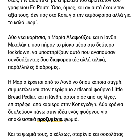
στυλ, την αισθητική με επιμέλεια του αρχιτεκτονικού
γραφείου En Route. Όσο, όμως, και αν αυτά έχουν την
αξία τους, δεν πας στο Kora για την ατμόσφαιρα αλλά για
το καλό ψωμί.
Δύο νέα κορίτσια, η Μαρία Αλαφούζου και η Ιάνθη
Μιχαλάκη, που πήραν το ρίσκο μέσα στο δεύτερο
lockdown, να υποστηρίξουν αυτό που αγαπούσαν
συνδυάζοντας δυο διαφορετικές αλλά τελικά,
παράλληλες διαδρομές.
Η Μαρία έρχεται από το Λονδίνο όπου κάποια στιγμή,
συμμετέχει και στον περίφημο artisanal φούρνο Little
Bread Pedlar, και η Ιάνθη, αρτοποιός από τις λίγες,
επιστρέφει από καριέρα στην Κοπεγχάγη. Δύο χρόνια
δουλεύουν πάνω στην ιδέα ενός φούρνου για
αποκλειστικά
προζυμένια
ψωμιά.
Και τα ψωμιά τους, σικάλεως, σταρένιο και σοκολάτας