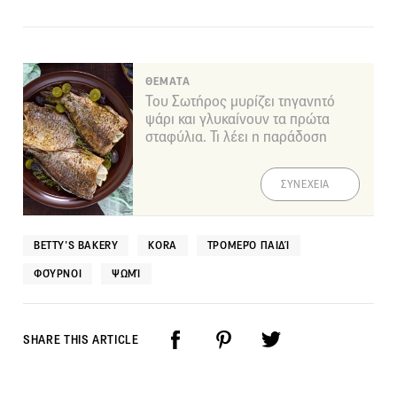
ΘΕΜΑΤΑ
Του Σωτήρος μυρίζει τηγανητό
ψάρι και γλυκαίνουν τα πρώτα
σταφύλια. Τι λέει η παράδοση
ΣΥΝΕΧΕΙΑ
BETTY’S BAKERY
KORA
ΤΡΟΜΕΡΌ ΠΑΙΔΊ
ΦΟΎΡΝΟΙ
ΨΩΜΊ
SHARE THIS ARTICLE