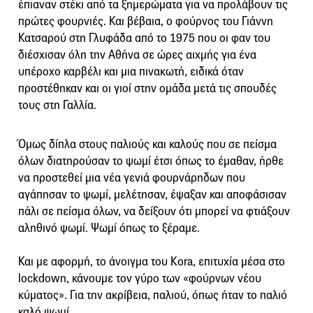
έπιαναν στέκι από τα ξημερώματα για να προλάβουν τις
πρώτες φουρνιές. Και βέβαια, ο φούρνος του Γιάννη
Κατσαρού στη Γλυφάδα από το 1975 που οι φαν του
διέσχισαν όλη την Αθήνα σε ώρες αιχμής για ένα
υπέροχο καρβέλι και μια πινακωτή, ειδικά όταν
προστέθηκαν και οι γιοί στην ομάδα μετά τις σπουδές
τους στη Γαλλία.
Όμως δίπλα στους παλιούς και καλούς που σε πείσμα
όλων διατηρούσαν το ψωμί έτσι όπως το έμαθαν, ήρθε
να προστεθεί μια νέα γενιά φουρνάρηδων που
αγάπησαν το ψωμί, μελέτησαν, έψαξαν και αποφάσισαν
πάλι σε πείσμα όλων, να δείξουν ότι μπορεί να φτιάξουν
αληθινό ψωμί. Ψωμί όπως το ξέραμε.
Και με αφορμή, το άνοιγμα του Kora, επιτυχία μέσα στο
lockdown, κάνουμε τον γύρο των «φούρνων νέου
κύματος». Για την ακρίβεια, παλιού, όπως ήταν το παλιό
καλό ψωμί.