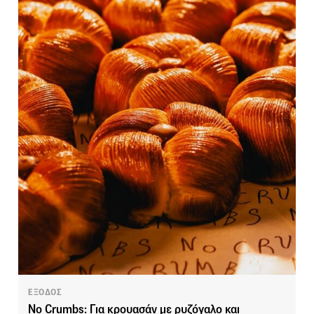
ΕΞΟΔΟΣ
No Crumbs: Για κρουασάν με ρυζόγαλο και