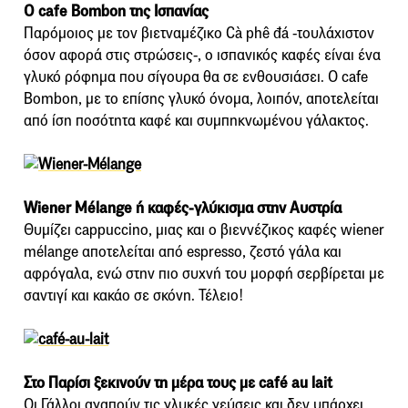
Ο cafe Bombon της Ισπανίας
Παρόμοιος με τον βιετναμέζικο Cà phê đá -τουλάχιστον
όσον αφορά στις στρώσεις-, ο ισπανικός καφές είναι ένα
γλυκό ρόφημα που σίγουρα θα σε ενθουσιάσει. Ο cafe
Bombon, με το επίσης γλυκό όνομα, λοιπόν, αποτελείται
από ίση ποσότητα καφέ και συμπηκνωμένου γάλακτος.
Wiener Mélange ή καφές-γλύκισμα στην Αυστρία
Θυμίζει cappuccino, μιας και ο βιεννέζικος καφές wiener
mélange αποτελείται από espresso, ζεστό γάλα και
αφρόγαλα, ενώ στην πιο συχνή του μορφή σερβίρεται με
σαντιγί και κακάο σε σκόνη. Τέλειο!
Στο Παρίσι ξεκινούν τη μέρα τους με café au lait
Οι Γάλλοι αγαπούν τις γλυκές γεύσεις και δεν υπάρχει