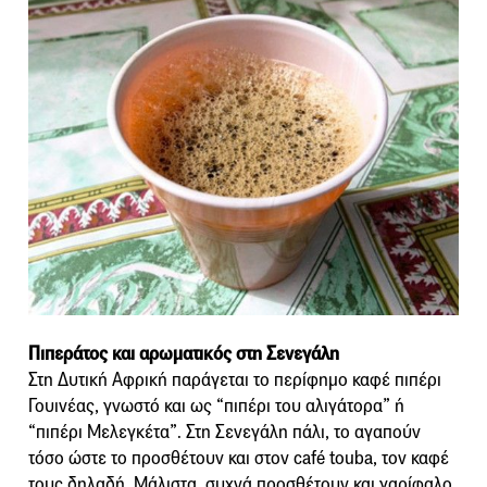
Πιπεράτος και αρωματικός στη Σενεγάλη
Στη Δυτική Αφρική παράγεται το περίφημο καφέ πιπέρι
Γουινέας, γνωστό και ως “πιπέρι του αλιγάτορα” ή
“πιπέρι Μελεγκέτα”. Στη Σενεγάλη πάλι, το αγαπούν
τόσο ώστε το προσθέτουν και στον café touba, τον καφέ
τους δηλαδή. Μάλιστα, συχνά προσθέτουν και γαρίφαλο