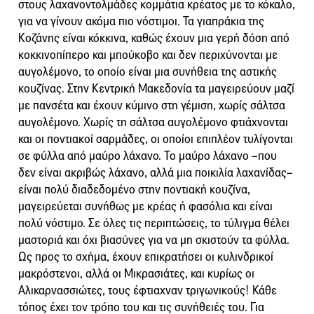
στους λαχανοντολμάδες κομμάτια κρέατος με το κόκαλο,
για να γίνουν ακόμα πιο νόστιμοι. Τα γιαπράκια της
Κοζάνης είναι κόκκινα, καθώς έχουν μια γερή δόση από
κοκκινοπίπερο και μπούκοβο και δεν περιχύνονται με
αυγολέμονο, το οποίο είναι μια συνήθεια της αστικής
κουζίνας. Στην Κεντρική Μακεδονία τα μαγειρεύουν μαζί
με πανσέτα και έχουν κύμινο στη γέμιση, χωρίς σάλτσα
αυγολέμονο. Χωρίς τη σάλτσα αυγολέμονο φτιάχνονται
και οι ποντιακοί σαρμάδες, οι οποίοι επιπλέον τυλίγονται
σε φύλλα από μαύρο λάχανο. Το μαύρο λάχανο –που
δεν είναι ακριβώς λάχανο, αλλά μια ποικιλία λαχανίδας–
είναι πολύ διαδεδομένο στην ποντιακή κουζίνα,
μαγειρεύεται συνήθως με κρέας ή φασόλια και είναι
πολύ νόστιμο. Σε όλες τις περιπτώσεις, το τύλιγμα θέλει
μαστοριά και όχι βιασύνες για να μη σκιστούν τα φύλλα.
Ως προς το σχήμα, έχουν επικρατήσει οι κυλινδρικοί
μακρόστενοι, αλλά οι Μικρασιάτες, και κυρίως οι
Αλικαρνασσιώτες, τους έφτιαχναν τριγωνικούς! Κάθε
τόπος έχει τον τρόπο του και τις συνήθειές του. Για