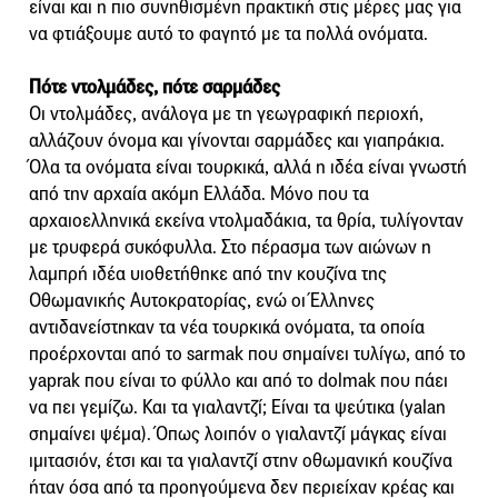
είναι και η πιο συνηθισμένη πρακτική στις μέρες μας για
να φτιάξουμε αυτό το φαγητό με τα πολλά ονόματα.
Πότε ντολμάδες, πότε σαρμάδες
Οι ντολμάδες, ανάλογα με τη γεωγραφική περιοχή,
αλλάζουν όνομα και γίνονται σαρμάδες και γιαπράκια.
Όλα τα ονόματα είναι τουρκικά, αλλά η ιδέα είναι γνωστή
από την αρχαία ακόμη Ελλάδα. Μόνο που τα
αρχαιοελληνικά εκείνα ντολμαδάκια, τα θρία, τυλίγονταν
με τρυφερά συκόφυλλα. Στο πέρασμα των αιώνων η
λαμπρή ιδέα υιοθετήθηκε από την κουζίνα της
Οθωμανικής Αυτοκρατορίας, ενώ οι Έλληνες
αντιδανείστηκαν τα νέα τουρκικά ονόματα, τα οποία
προέρχονται από το sarmak που σημαίνει τυλίγω, από το
yaprak που είναι το φύλλο και από το dolmak που πάει
να πει γεμίζω. Και τα γιαλαντζί; Είναι τα ψεύτικα (yalan
σημαίνει ψέμα). Όπως λοιπόν ο γιαλαντζί μάγκας είναι
ιμιτασιόν, έτσι και τα γιαλαντζί στην οθωμανική κουζίνα
ήταν όσα από τα προηγούμενα δεν περιείχαν κρέας και