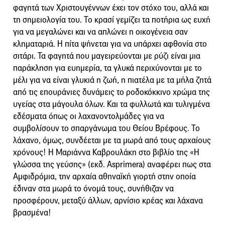
φαγητά των Χριστουγέννων έχει τον στόχο του, αλλά και
τη σημειολογία του. Το κρασί γεμίζει τα ποτήρια ως ευχή
για να μεγαλώνει και να απλώνει η οικογένεια σαν
κληματαριά. Η πίτα ψήνεται για να υπάρχει αφθονία στο
σιτάρι. Τα φαγητά που μαγειρεύονται με ρύζι είναι μια
παράκληση για ευημερία, τα γλυκά περιχύνονται με το
μέλι για να είναι γλυκιά η ζωή, η πιατέλα με τα μήλα ζητά
από τις επουράνιες δυνάμεις το ροδοκόκκινο χρώμα της
υγείας στα μάγουλα όλων. Και τα φυλλωτά και τυλιγμένα
εδέσματα όπως οι λαχανοντολμάδες για να
συμβολίσουν το σπαργάνωμα του Θείου Βρέφους. Το
λάχανο, όμως, συνδέεται με τα μωρά από τους αρχαίους
χρόνους! Η Μαριάννα Καβρουλάκη στο βιβλίο της «Η
γλώσσα της γεύσης» (εκδ. Asprimera) αναφέρει πως στα
Αμφιδρόμια, την αρχαία αθηναϊκή γιορτή στην οποία
έδιναν στα μωρά το όνομά τους, συνήθιζαν να
προσφέρουν, μεταξύ άλλων, αρνίσιο κρέας και λάχανα
βρασμένα!