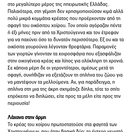
στο μεγαλύτερο μέρος της ηπειρωτικής Ελλάδας.
Παλαιότερα, στη γέμιση δεν χρησιμοποιούσαν κιμά αλλά
πολύ μικρά κομμάτια κρέατος που προέρχονταν από τη
σφαγή του οικόσιτου χοίρου. Τον οποίο αγόραζαν πέντε
ή έξι μήνες πριν από τα Χριστούγεννα και τον έτρεφαν
για να παχύνει όσο το δυνατόν περισσότερο. Εξ ου και τα
οικόσιτα γουρούνια λέγονταν θρεφτάρια. Παραμονές
των γιορτών γίνονταν τα χοιροσφάγια που εξασφάλιζαν
στην οικογένεια κρέας και λίπος για ολόκληρη τη χρονιά.
Σε κάποια μέρη δε οι γεροντότεροι, αμέσως μετά τη
σφαγή, συνήθιζαν να εξετάζουν τη σπλήνα του ζώου για
να μαντέψουν τα μελλούμενα. Αν, για παράδειγμα, η
σπλήνα στη μια της άκρη σχημάτιζε δίπλα, τότε το σπίτι
επρόκειτο να διπλώσει, είτε προς τα μέλη είτε προς την
περιουσία!
Λάχανα στην άρμη
Το κρέας του χοίρου πρωτοστατούσε στα φαγητά των
Χριστουγέννων, που ήταν βασικά δύο: το έντερο γεμιστό