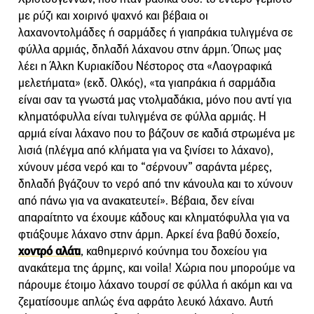
με ρύζι και χοιρινό ψαχνό και βέβαια οι
λαχανοντολμάδες ή σαρμάδες ή γιαπράκια τυλιγμένα σε
φύλλα αρμιάς, δηλαδή λάχανου στην άρμη. Όπως μας
λέει η Άλκη Κυριακίδου Νέστορος στα «Λαογραφικά
μελετήματα» (εκδ. Ολκός), «τα γιαπράκια ή σαρμάδια
είναι σαν τα γνωστά μας ντολμαδάκια, μόνο που αντί για
κληματόφυλλα είναι τυλιγμένα σε φύλλα αρμιάς. Η
αρμιά είναι λάχανο που το βάζουν σε καδιά στρωμένα με
λισιά (πλέγμα από κλήματα για να ξινίσει το λάχανο),
χύνουν μέσα νερό και το “σέρνουν” σαράντα μέρες,
δηλαδή βγάζουν το νερό από την κάνουλα και το χύνουν
από πάνω για να ανακατευτεί». Βέβαια, δεν είναι
απαραίτητο να έχουμε κάδους και κληματόφυλλα για να
φτιάξουμε λάχανο στην άρμη. Αρκεί ένα βαθύ δοχείο,
χοντρό αλάτι
, καθημερινό κούνημα του δοχείου για
ανακάτεμα της άρμης, και voila! Χώρια που μπορούμε να
πάρουμε έτοιμο λάχανο τουρσί σε φύλλα ή ακόμη και να
ζεματίσουμε απλώς ένα αφράτο λευκό λάχανο. Αυτή