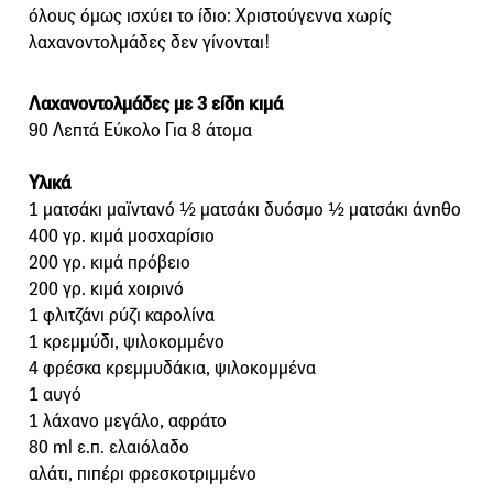
όλους όμως ισχύει το ίδιο: Χριστούγεννα χωρίς
λαχανοντολμάδες δεν γίνονται!
Λαχανοντολμάδες με 3 είδη κιμά
90 Λεπτά Εύκολο Για 8 άτομα
Υλικά
1 ματσάκι μαϊντανό ½ ματσάκι δυόσμο ½ ματσάκι άνηθο
400 γρ. κιμά μοσχαρίσιο
200 γρ. κιμά πρόβειο
200 γρ. κιμά χοιρινό
1 φλιτζάνι ρύζι καρολίνα
1 κρεμμύδι, ψιλοκομμένο
4 φρέσκα κρεμμυδάκια, ψιλοκομμένα
1 αυγό
1 λάχανο μεγάλο, αφράτο
80 ml ε.π. ελαιόλαδο
αλάτι, πιπέρι φρεσκοτριμμένο