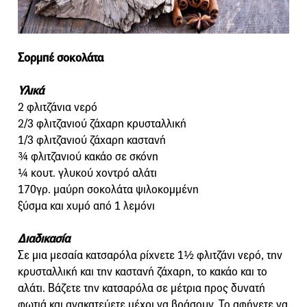
Σορμπέ σοκολάτα
Υλικά
2 φλιτζάνια νερό
2/3 φλιτζανιού ζάχαρη κρυσταλλική
1/3 φλιτζανιού ζάχαρη καστανή
¾ φλιτζανιού κακάο σε σκόνη
¼ κουτ. γλυκού χοντρό αλάτι
170γρ. μαύρη σοκολάτα ψιλοκομμένη
ξύσμα και χυμό από 1 λεμόνι
Διαδικασία
Σε μια μεσαία κατσαρόλα ρίχνετε 1½ φλιτζάνι νερό, την
κρυσταλλική και την καστανή ζάχαρη, το κακάο και το
αλάτι. Βάζετε την κατσαρόλα σε μέτρια προς δυνατή
φωτιά και ανακατεύετε μέχρι να βράσουν. Το αφήνετε να