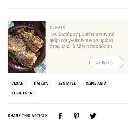
ΘΕΜΑΤΑ
Του Σωτήρος μυρίζει τηγανητό
ψάρι και γλυκαίνουν τα πρώτα
σταφύλια. Τι λέει η παράδοση
ΣΥΝΕΧΕΙΑ
VEGAN
ΠΑΓΩΤΆ
ΣΥΝΤΑΓΈΣ
ΧΩΡΊΣ ΑΒΓΆ
ΧΩΡΊΣ ΓΆΛΑ
SHARE THIS ARTICLE