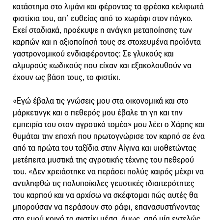
κατάστημα στο λιμάνι και φέροντας τα φρέσκα κελιφωτά
φιστίκια του, απ’ ευθείας από το χωράφι στον πάγκο.
Εκεί σταδιακά, προέκυψε η ανάγκη μεταποίησης των
καρπών και η αξιοποίησή τους σε στοχευμένα προϊόντα
γαστρονομικού ενδιαφέροντος: Σε γλυκούς και
αλμυρούς κωδικούς που είχαν και εξακολουθούν να
έχουν ως βάση τους, το φιστίκι.
«Εγώ έβαλα τις γνώσεις μου στα οικονομικά και στο
μάρκετινγκ και ο πεθερός μου έβαλε τη γη και την
εμπειρία του στον αγροτικό τομέα» μου λέει ο Χάρης και
θυμάται την εποχή που πρωτογνώρισε τον καρπό σε ένα
από τα πρώτα του ταξίδια στην Αίγινα και υιοθετώντας
μετέπειτα μυστικά της αγροτικής τέχνης του πεθερού
του. «Δεν χρειάστηκε να περάσει πολύς καιρός μέχρι να
αντιληφθώ τις πολυποίκιλες γευστικές ιδιαιτερότητες
του καρπού και να αρχίσω να σκέφτομαι πώς αυτές θα
μπορούσαν να περάσουν στο ράφι, επανασυστήνοντας
στο ευρύ κοινό το φιστίκι μέσα, όμως, από μία εντελώς