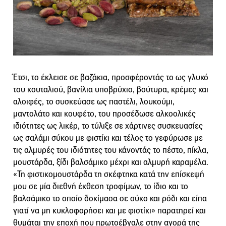
Έτσι, το έκλεισε σε βαζάκια, προσφέροντάς το ως γλυκό
του κουταλιού, βανίλια υποβρύχιο, βούτυρα, κρέμες και
αλοιφές, το συσκεύασε ως παστέλι, λουκούμι,
μαντολάτο και κουφέτο, του προσέδωσε αλκοολικές
ιδιότητες ως λικέρ, το τύλιξε σε χάρτινες συσκευασίες
ως σαλάμι σύκου με φιστίκι και τέλος το γεφύρωσε με
τις αλμυρές του ιδιότητες του κάνοντάς το πέστο, πίκλα,
μουστάρδα, ξίδι βαλσάμικο μέχρι και αλμυρή καραμέλα.
«Τη φιστικομουστάρδα τη σκέφτηκα κατά την επίσκεψή
μου σε μία διεθνή έκθεση τροφίμων, το ίδιο και το
βαλσάμικο το οποίο δοκίμασα σε σύκο και ρόδι και είπα
γιατί να μη κυκλοφορήσει και με φιστίκι» παρατηρεί και
θυμάται την εποχή που πρωτοέβγαλε στην αγορά της