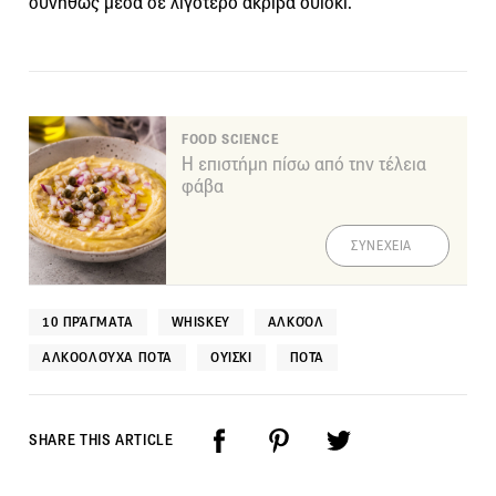
συνήθως μέσα σε λιγότερο ακριβά ουίσκι.
FOOD SCIENCE
Η επιστήμη πίσω από την τέλεια
φάβα
ΣΥΝΕΧΕΙΑ
10 ΠΡΆΓΜΑΤΑ
WHISKEY
ΑΛΚΟΌΛ
ΑΛΚΟΟΛΟΎΧΑ ΠΟΤΆ
ΟΥΊΣΚΙ
ΠΟΤΆ
SHARE THIS ARTICLE